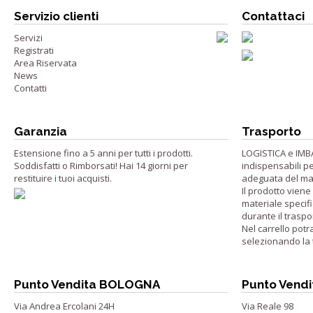
Servizio clienti
Contattaci
Servizi
Registrati
Area Riservata
News
Contatti
Garanzia
Trasporto
Estensione fino a 5 anni per tutti i prodotti.
LOGISTICA e IMB
Soddisfatti o Rimborsati! Hai 14 giorni per
indispensabili pe
restituire i tuoi acquisti.
adeguata del ma
Il prodotto vien
materiale specifi
durante il traspo
Nel carrello potr
selezionando la t
Punto Vendita BOLOGNA
Punto Vend
Via Andrea Ercolani 24H
Via Reale 98