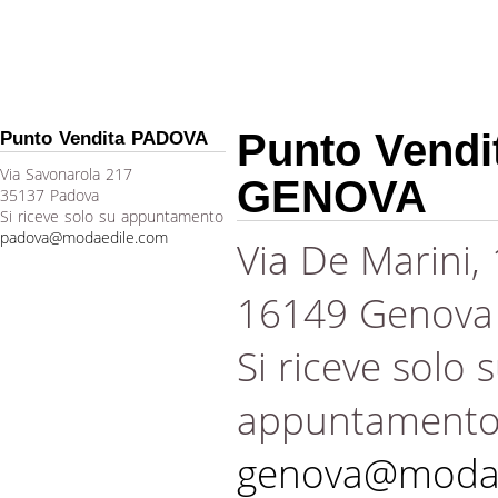
Punto Vendi
Punto Vendita PADOVA
Via Savonarola 217
GENOVA
35137 Padova
Si riceve solo su appuntamento
padova@modaedile.com
Via De Marini,
16149 Genova
Si riceve solo 
appuntament
genova@modae