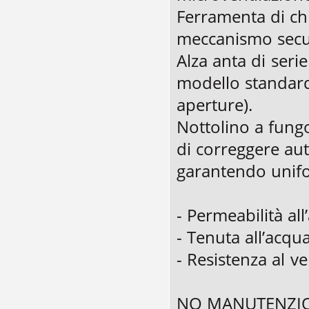
Ferramenta di ch
meccanismo secur
Alza anta di seri
modello standard
aperture).
Nottolino a fung
di correggere au
garantendo unifo
- Permeabilità all
- Tenuta all’acqu
- Resistenza al v
NO MANUTENZI