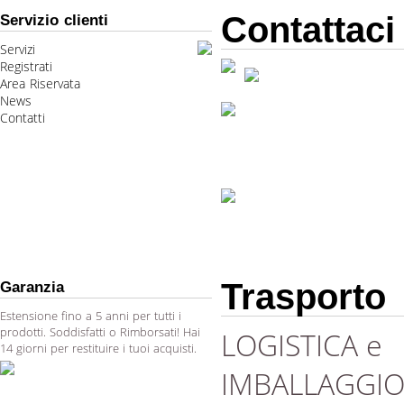
Contattaci
Servizio clienti
Servizi
Registrati
Area Riservata
News
Contatti
Trasporto
Garanzia
Estensione fino a 5 anni per tutti i
prodotti. Soddisfatti o Rimborsati! Hai
LOGISTICA e
14 giorni per restituire i tuoi acquisti.
IMBALLAGGI