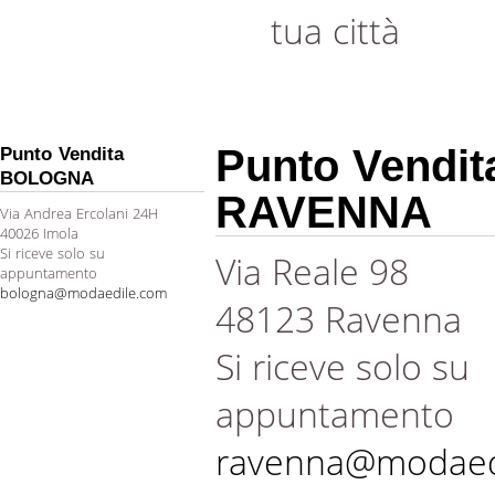
tua città
Punto Vendit
Punto Vendita
BOLOGNA
RAVENNA
Via Andrea Ercolani 24H
40026 Imola
Si riceve solo su
Via Reale 98
appuntamento
bologna@modaedile.com
48123 Ravenna
Si riceve solo su
appuntamento
ravenna@modaed