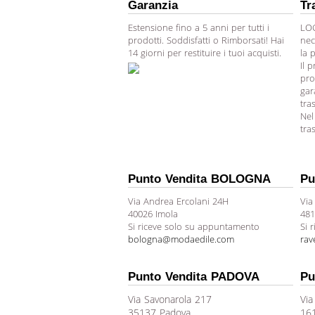
Garanzia
Tr
Estensione fino a 5 anni per tutti i
LOG
prodotti. Soddisfatti o Rimborsati! Hai
nec
14 giorni per restituire i tuoi acquisti.
la 
Il 
pro
gar
tra
Nel
tra
Punto Vendita BOLOGNA
Pu
Via Andrea Ercolani 24H
Via
40026 Imola
481
Si riceve solo su appuntamento
Si 
bologna@modaedile.com
ra
Punto Vendita PADOVA
Pu
Via Savonarola 217
Via
35137 Padova
16