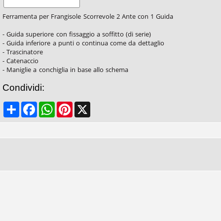
Ferramenta per Frangisole Scorrevole 2 Ante con 1 Guida
- Guida superiore con fissaggio a soffitto (di serie)
- Guida inferiore a punti o continua come da dettaglio
- Trascinatore
- Catenaccio
- Maniglie a conchiglia in base allo schema
Condividi:
Share
Facebook
WhatsApp
Pinterest
X