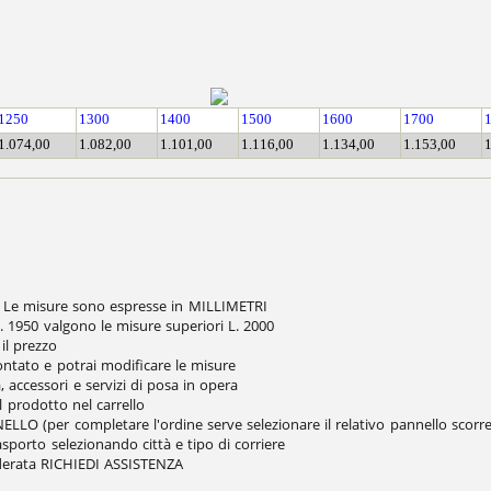
1250
1300
1400
1500
1600
1700
1.074,00
1.082,00
1.101,00
1.116,00
1.134,00
1.153,00
1
e. Le misure sono espresse in MILLIMETRI
 1950 valgono le misure superiori L. 2000
il prezzo
contato e potrai modificare le misure
, accessori e servizi di posa in opera
il prodotto nel carrello
LO (per completare l'ordine serve selezionare il relativo pannello scorre
rasporto selezionando città e tipo di corriere
siderata RICHIEDI ASSISTENZA