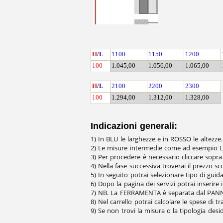
H
/
L
1100
1150
1200
100
1.045,00
1.056,00
1.065,00
H
/
L
2100
2200
2300
100
1.294,00
1.312,00
1.328,00
Indicazioni generali:
1) In BLU le larghezze e in ROSSO le altezz
2) Le misure intermedie come ad esempio L.
3) Per procedere è necessario cliccare sopra 
4) Nella fase successiva troverai il prezzo s
5) In seguito potrai selezionare tipo di guida
6) Dopo la pagina dei servizi potrai inserire 
7) NB. La FERRAMENTA è separata dal PANNEL
8) Nel carrello potrai calcolare le spese di t
9) Se non trovi la misura o la tipologia de