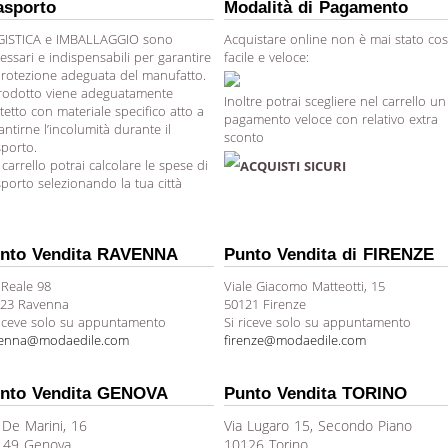
asporto
Modalità di Pagamento
ISTICA e IMBALLAGGIO sono
Acquistare online non è mai stato cos
essari e indispensabili per garantire
facile e veloce:
protezione adeguata del manufatto.
prodotto viene adeguatamente
Inoltre potrai scegliere nel carrello un
tetto con materiale specifico atto a
pagamento veloce con relativo extra
antirne l’incolumità durante il
sconto
sporto.
 carrello potrai calcolare le spese di
ACQUISTI SICURI
sporto selezionando la tua città
nto Vendita RAVENNA
Punto Vendita di FIRENZE
 Reale 98
Viale Giacomo Matteotti, 15
23 Ravenna
50121 Firenze
riceve solo su appuntamento
Si riceve solo su appuntamento
venna@modaedile.com
firenze@modaedile.com
nto Vendita GENOVA
Punto Vendita TORINO
 De Marini, 16
Via Lugaro 15, Secondo Piano
149 Genova
10126 Torino