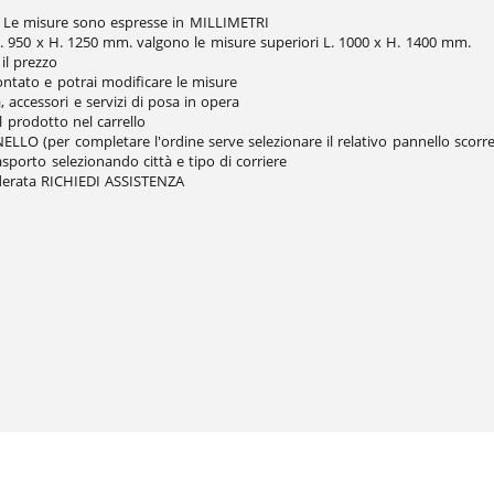
e. Le misure sono espresse in MILLIMETRI
 950 x H. 1250 mm. valgono le misure superiori L. 1000 x H. 1400 mm.
il prezzo
contato e potrai modificare le misure
, accessori e servizi di posa in opera
il prodotto nel carrello
LO (per completare l'ordine serve selezionare il relativo pannello scorre
rasporto selezionando città e tipo di corriere
siderata RICHIEDI ASSISTENZA