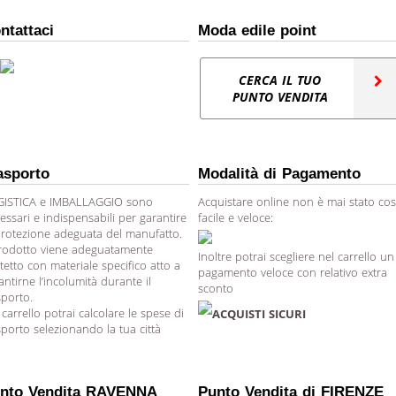
ntattaci
Moda edile point
CERCA IL TUO
PUNTO VENDITA
asporto
Modalità di Pagamento
ISTICA e IMBALLAGGIO sono
Acquistare online non è mai stato cos
essari e indispensabili per garantire
facile e veloce:
protezione adeguata del manufatto.
prodotto viene adeguatamente
Inoltre potrai scegliere nel carrello un
tetto con materiale specifico atto a
pagamento veloce con relativo extra
antirne l’incolumità durante il
sconto
sporto.
 carrello potrai calcolare le spese di
ACQUISTI SICURI
sporto selezionando la tua città
nto Vendita RAVENNA
Punto Vendita di FIRENZE