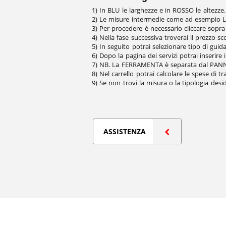
1) In BLU le larghezze e in ROSSO le altezz
2) Le misure intermedie come ad esempio L.
3) Per procedere è necessario cliccare sopra 
4) Nella fase successiva troverai il prezzo s
5) In seguito potrai selezionare tipo di guida
6) Dopo la pagina dei servizi potrai inserire 
7) NB. La FERRAMENTA è separata dal PANNEL
8) Nel carrello potrai calcolare le spese di t
9) Se non trovi la misura o la tipologia de
ASSISTENZA