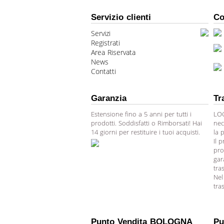
Servizio clienti
Co
Servizi
Registrati
Area Riservata
News
Contatti
Garanzia
Tr
Estensione fino a 5 anni per tutti i
LOG
prodotti. Soddisfatti o Rimborsati! Hai
nec
14 giorni per restituire i tuoi acquisti.
la 
Il 
pro
gar
tra
Nel
tra
Punto Vendita BOLOGNA
Pu