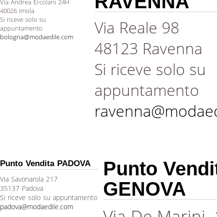
RAVENNA
Via Andrea Ercolani 24H
40026 Imola
Si riceve solo su
Via Reale 98
appuntamento
bologna@modaedile.com
48123 Ravenna
Si riceve solo su
appuntamento
ravenna@modaed
Punto Vendi
Punto Vendita PADOVA
Via Savonarola 217
GENOVA
35137 Padova
Si riceve solo su appuntamento
padova@modaedile.com
Via De Marini,