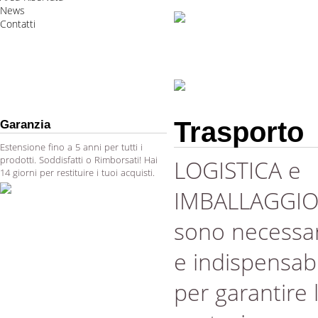
News
Contatti
Trasporto
Garanzia
Estensione fino a 5 anni per tutti i
prodotti. Soddisfatti o Rimborsati! Hai
LOGISTICA e
14 giorni per restituire i tuoi acquisti.
IMBALLAGGI
sono necessar
e indispensabi
per garantire 