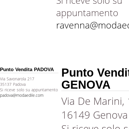
Si riceve solo su
appuntamento
ravenna@modaed
Punto Vendi
Punto Vendita PADOVA
Via Savonarola 217
GENOVA
35137 Padova
Si riceve solo su appuntamento
padova@modaedile.com
Via De Marini,
16149 Genova
Si riceve solo 