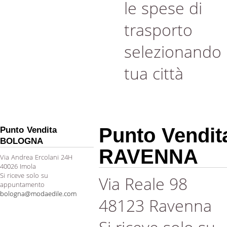
le spese di
trasporto
selezionando 
tua città
Punto Vendit
Punto Vendita
BOLOGNA
RAVENNA
Via Andrea Ercolani 24H
40026 Imola
Si riceve solo su
Via Reale 98
appuntamento
bologna@modaedile.com
48123 Ravenna