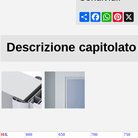
Share
Facebook
WhatsApp
Pinteres
X
Descrizione capitolato
H
/
L
600
650
700
750