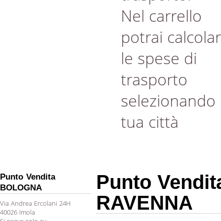
Nel carrello
potrai calcola
le spese di
trasporto
selezionando 
tua città
Punto Vendit
Punto Vendita
BOLOGNA
RAVENNA
Via Andrea Ercolani 24H
40026 Imola