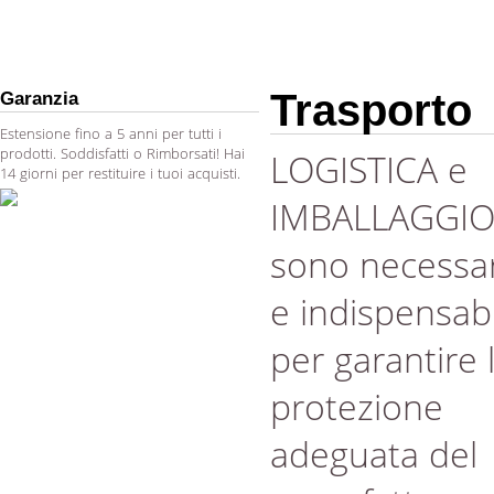
Trasporto
Garanzia
Estensione fino a 5 anni per tutti i
prodotti. Soddisfatti o Rimborsati! Hai
LOGISTICA e
14 giorni per restituire i tuoi acquisti.
IMBALLAGGI
sono necessar
e indispensabi
per garantire 
protezione
adeguata del