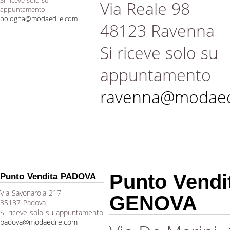
Si riceve solo su
Via Reale 98
appuntamento
bologna@modaedile.com
48123 Ravenna
Si riceve solo su
appuntamento
ravenna@modaed
Punto Vendi
Punto Vendita PADOVA
Via Savonarola 217
GENOVA
35137 Padova
Si riceve solo su appuntamento
padova@modaedile.com