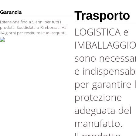
Trasporto
Garanzia
Estensione fino a 5 anni per tutti i
prodotti. Soddisfatti o Rimborsati! Hai
LOGISTICA e
14 giorni per restituire i tuoi acquisti.
IMBALLAGGI
sono necessar
e indispensabi
per garantire 
protezione
adeguata del
manufatto.