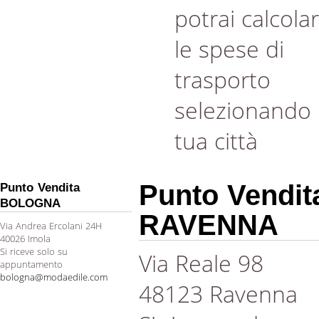
potrai calcola
le spese di
trasporto
selezionando 
tua città
Punto Vendit
Punto Vendita
BOLOGNA
RAVENNA
Via Andrea Ercolani 24H
40026 Imola
Si riceve solo su
Via Reale 98
appuntamento
bologna@modaedile.com
48123 Ravenna