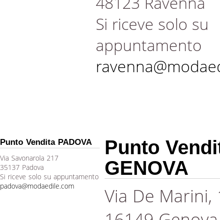
48123 Ravenna
Si riceve solo su
appuntamento
ravenna@modaed
Punto Vendi
Punto Vendita PADOVA
Via Savonarola 217
GENOVA
35137 Padova
Si riceve solo su appuntamento
padova@modaedile.com
Via De Marini,
16149 Genova