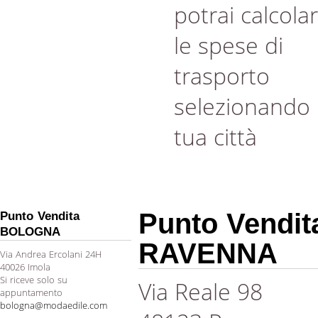
potrai calcola
le spese di
trasporto
selezionando 
tua città
Punto Vendit
Punto Vendita
BOLOGNA
RAVENNA
Via Andrea Ercolani 24H
40026 Imola
Si riceve solo su
Via Reale 98
appuntamento
bologna@modaedile.com