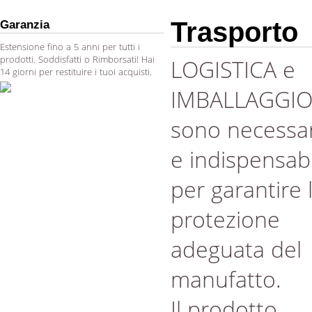
Trasporto
Garanzia
Estensione fino a 5 anni per tutti i
prodotti. Soddisfatti o Rimborsati! Hai
LOGISTICA e
14 giorni per restituire i tuoi acquisti.
IMBALLAGGI
sono necessar
e indispensabi
per garantire 
protezione
adeguata del
manufatto.
Il prodotto