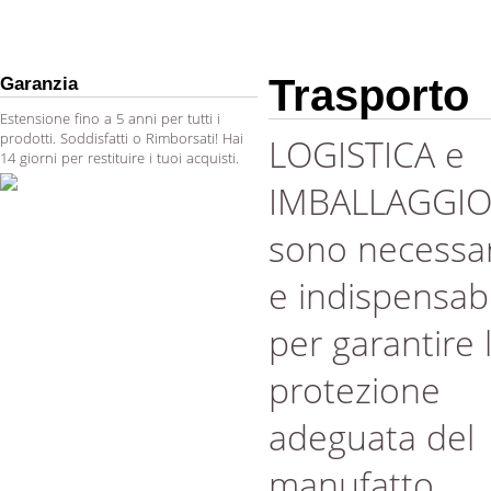
Trasporto
Garanzia
Estensione fino a 5 anni per tutti i
prodotti. Soddisfatti o Rimborsati! Hai
LOGISTICA e
14 giorni per restituire i tuoi acquisti.
IMBALLAGGI
sono necessar
e indispensabi
per garantire 
protezione
adeguata del
manufatto.