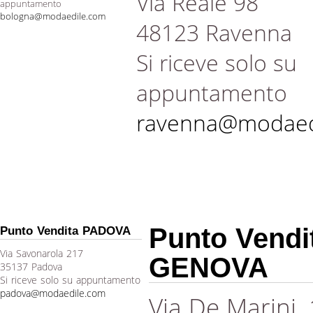
Via Reale 98
appuntamento
bologna@modaedile.com
48123 Ravenna
Si riceve solo su
appuntamento
ravenna@modaed
Punto Vendi
Punto Vendita PADOVA
Via Savonarola 217
GENOVA
35137 Padova
Si riceve solo su appuntamento
padova@modaedile.com
Via De Marini,