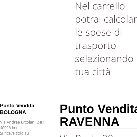
Nel carrello
potrai calcola
le spese di
trasporto
selezionando 
tua città
Punto Vendit
Punto Vendita
BOLOGNA
RAVENNA
Via Andrea Ercolani 24H
40026 Imola
Si riceve solo su