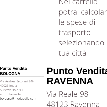
Nel carrello
potrai calcola
le spese di
trasporto
selezionando 
tua città
Punto Vendit
Punto Vendita
BOLOGNA
RAVENNA
Via Andrea Ercolani 24H
40026 Imola
Si riceve solo su
Via Reale 98
appuntamento
bologna@modaedile.com
48123 Ravenna