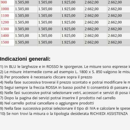
900
1.505,00
1.505,00
1.925,00
2.662,00
2.662,00
1000
1.505,00
1.505,00
1.925,00
2.662,00
2.662,00
1100
1.505,00
1.505,00
1.925,00
2.662,00
2.662,00
1200
1.505,00
1.505,00
1.925,00
2.662,00
2.662,00
1300
1.505,00
1.505,00
1.925,00
2.662,00
2.662,00
1400
1.505,00
1.505,00
1.925,00
2.662,00
2.662,00
1500
1.505,00
1.505,00
1.925,00
2.662,00
2.662,00
Indicazioni generali:
1) In BLU le larghezze e in ROSSO le sporgenze. Le misure sono espresse
2) Le misure intermedie come ad esempio L. 1800 x S. 850 valgono le misur
3) Per procedere è necessario cliccare sopra il prezzo
4) Nella fase successiva troverai il prezzo scontato e potrai modificare le 
5) Segui sempre la freccia ROSSA in basso poiché ti consentirà di passare 
6) Nelle fasi successive potrai selezionare vetri, accessori e servizi di posa
7) Dopo la pagina dei servizi potrai inserire il prodotto nel carrello
8) Nel carrello potrai cancellare o aggiungere prodotti
9) Nella fase successiva potrai selezionare il tipo di IVA e calcolare le spes
10) Se non trovi la misura o la tipologia desiderata RICHIEDI ASSISTENZA