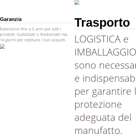
Trasporto
Garanzia
Estensione fino a 5 anni per tutti i
prodotti. Soddisfatti o Rimborsati! Hai
LOGISTICA e
14 giorni per restituire i tuoi acquisti.
IMBALLAGGI
sono necessar
e indispensabi
per garantire 
protezione
adeguata del
manufatto.