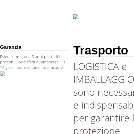
Trasporto
Garanzia
Estensione fino a 5 anni per tutti i
prodotti. Soddisfatti o Rimborsati! Hai
LOGISTICA e
14 giorni per restituire i tuoi acquisti.
IMBALLAGGI
sono necessar
e indispensabi
per garantire 
protezione