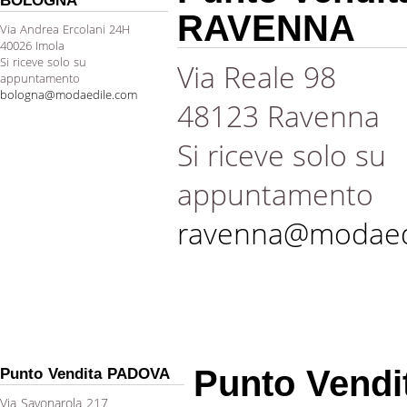
BOLOGNA
RAVENNA
Via Andrea Ercolani 24H
40026 Imola
Si riceve solo su
Via Reale 98
appuntamento
bologna@modaedile.com
48123 Ravenna
Si riceve solo su
appuntamento
ravenna@modaed
Punto Vendi
Punto Vendita PADOVA
Via Savonarola 217