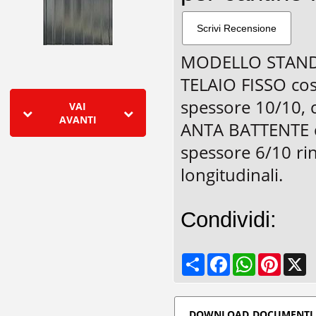
MODELLO STAN
TELAIO FISSO cos
spessore 10/10, c
VAI
AVANTI
ANTA BATTENTE co
spessore 6/10 rin
longitudinali.
Condividi:
Share
Facebook
WhatsApp
Pinteres
X
DOWNLOAD DOCUMENTI