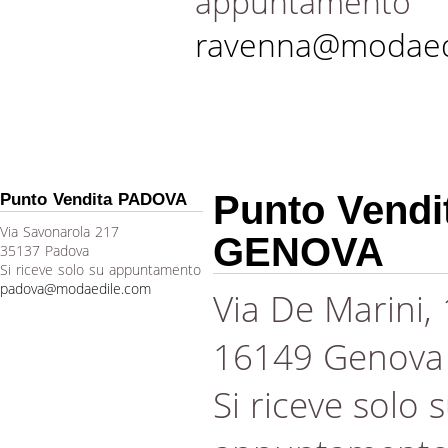
appuntamento
ravenna@modaed
Punto Vendi
Punto Vendita PADOVA
Via Savonarola 217
GENOVA
35137 Padova
Si riceve solo su appuntamento
padova@modaedile.com
Via De Marini,
16149 Genova
Si riceve solo 