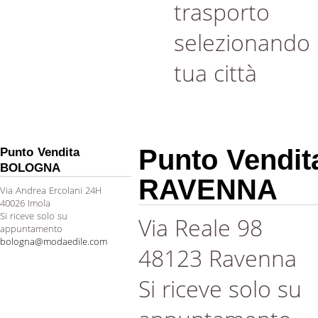
trasporto
selezionando 
tua città
Punto Vendit
Punto Vendita
BOLOGNA
RAVENNA
Via Andrea Ercolani 24H
40026 Imola
Si riceve solo su
Via Reale 98
appuntamento
bologna@modaedile.com
48123 Ravenna
Si riceve solo su