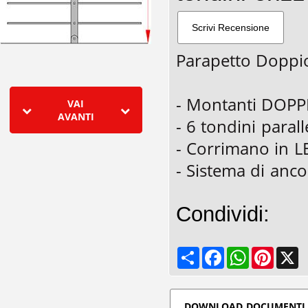
Parapetto Doppio
- Montanti DOPP
VAI
AVANTI
- 6 tondini parall
- Corrimano in L
- Sistema di anco
Condividi:
Share
Facebook
WhatsApp
Pinteres
X
DOWNLOAD DOCUMENTI