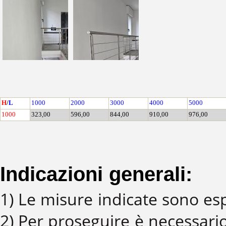
H
/
L
1000
2000
3000
4000
5000
1000
323,00
596,00
844,00
910,00
976,00
Indicazioni generali:
1) Le misure indicate sono es
2) Per proseguire è necessario