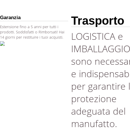
Trasporto
Garanzia
Estensione fino a 5 anni per tutti i
prodotti. Soddisfatti o Rimborsati! Hai
LOGISTICA e
14 giorni per restituire i tuoi acquisti.
IMBALLAGGI
sono necessar
e indispensabi
per garantire 
protezione
adeguata del
manufatto.