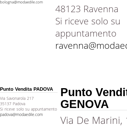
bologna@modaedile.com
48123 Ravenna
Si riceve solo su
appuntamento
ravenna@modaed
Punto Vendi
Punto Vendita PADOVA
Via Savonarola 217
GENOVA
35137 Padova
Si riceve solo su appuntamento
padova@modaedile.com
Via De Marini,