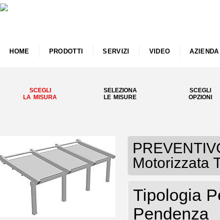
HOME
PRODOTTI
SERVIZI
VIDEO
AZIENDA
SCEGLI
SELEZIONA
SCEGLI
LA MISURA
LE MISURE
OPZIONI
PREVENTIVO 
Motorizzata
Tipologia P
Pendenza