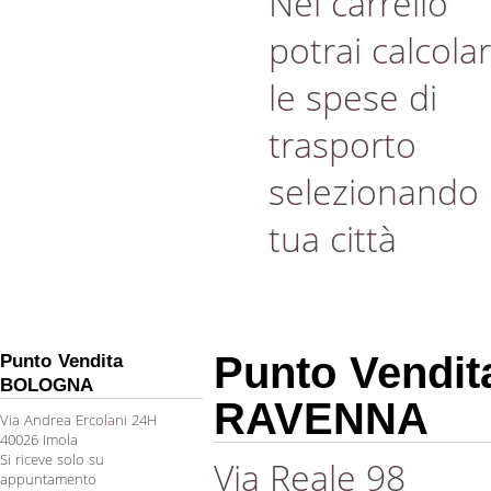
Nel carrello
potrai calcola
le spese di
trasporto
selezionando 
tua città
Punto Vendit
Punto Vendita
BOLOGNA
RAVENNA
Via Andrea Ercolani 24H
40026 Imola
Si riceve solo su
Via Reale 98
appuntamento