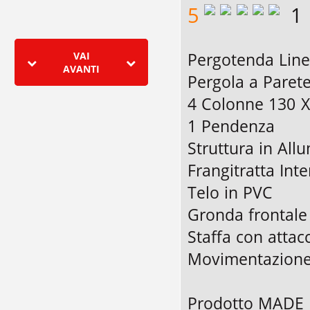
5
1
Pergotenda Lin
VAI
AVANTI
Pergola a Paret
4 Colonne 130 X
1 Pendenza
Struttura in All
Frangitratta Int
Telo in PVC
Gronda frontale 
Staffa con attac
Movimentazion
Prodotto MADE 