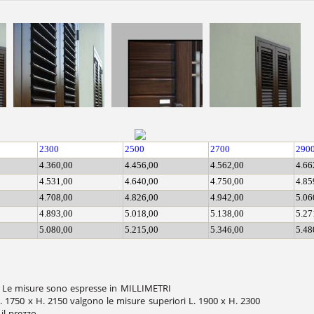
2300
2500
2700
290
4.360,00
4.456,00
4.562,00
4.66
4.531,00
4.640,00
4.750,00
4.85
4.708,00
4.826,00
4.942,00
5.06
4.893,00
5.018,00
5.138,00
5.27
5.080,00
5.215,00
5.346,00
5.48
e. Le misure sono espresse in MILLIMETRI
 1750 x H. 2150 valgono le misure superiori L. 1900 x H. 2300
il prezzo