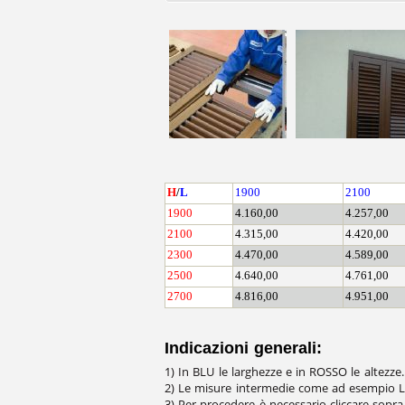
H
/
L
1900
2100
1900
4.160,00
4.257,00
2100
4.315,00
4.420,00
2300
4.470,00
4.589,00
2500
4.640,00
4.761,00
2700
4.816,00
4.951,00
Indicazioni generali:
1) In BLU le larghezze e in ROSSO le altezz
2) Le misure intermedie come ad esempio L.
3) Per procedere è necessario cliccare sopra 