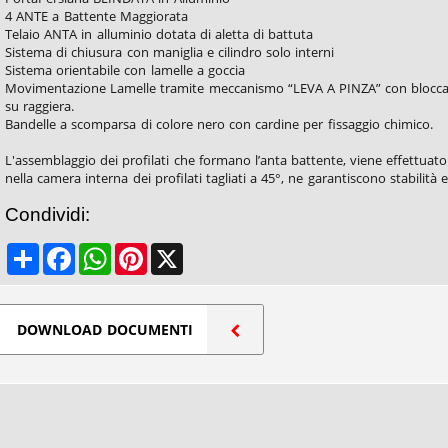
4 ANTE a Battente Maggiorata
Telaio ANTA in alluminio dotata di aletta di battuta
Sistema di chiusura con maniglia e cilindro solo interni
Sistema orientabile con lamelle a goccia
Movimentazione Lamelle tramite meccanismo “LEVA A PINZA” con bloccaggi
su raggiera.
Bandelle a scomparsa di colore nero con cardine per fissaggio chimico.
L'assemblaggio dei profilati che formano l’anta battente, viene effettuato
nella camera interna dei profilati tagliati a 45°, ne garantiscono stabilità e
Condividi:
Share
Facebook
WhatsApp
Pinterest
X
DOWNLOAD DOCUMENTI