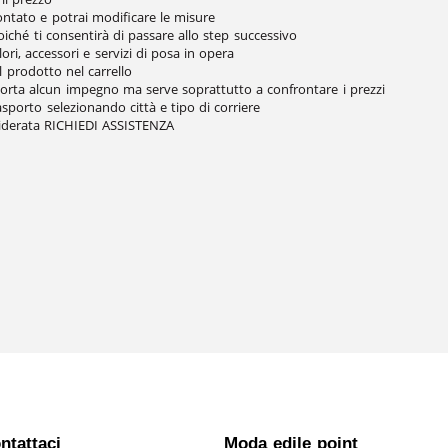
contato e potrai modificare le misure
iché ti consentirà di passare allo step successivo
lori, accessori e servizi di posa in opera
il prodotto nel carrello
mporta alcun impegno ma serve soprattutto a confrontare i prezzi
rasporto selezionando città e tipo di corriere
esiderata RICHIEDI ASSISTENZA
ntattaci
Moda edile point