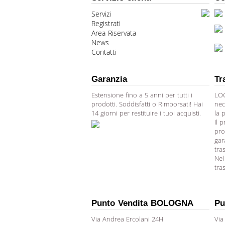
Servizi
Registrati
Area Riservata
News
Contatti
Garanzia
Tr
Estensione fino a 5 anni per tutti i
LOG
prodotti. Soddisfatti o Rimborsati! Hai
nec
14 giorni per restituire i tuoi acquisti.
la 
Il 
pro
gar
tra
Nel
tra
Punto Vendita BOLOGNA
Pu
Via Andrea Ercolani 24H
Via