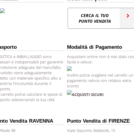
CERCA IL TUO
PUNTO VENDITA
asporto
Modalità di Pagamento
ISTICA e IMBALLAGGIO sono
Acquistare online non è mai stato cos
essari e indispensabili per garantire
facile e veloce:
protezione adeguata del manufatto.
prodotto viene adeguatamente
Inoltre potrai scegliere nel carrello un
tetto con materiale specifico atto a
pagamento veloce con relativo extra
antirne l’incolumità durante il
sconto
sporto.
 carrello potrai calcolare le spese di
ACQUISTI SICURI
sporto selezionando la tua città
nto Vendita RAVENNA
Punto Vendita di FIRENZE
 Reale 98
Viale Giacomo Matteotti, 15