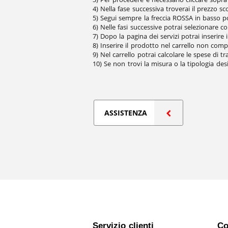
4) Nella fase successiva troverai il prezzo s
5) Segui sempre la freccia ROSSA in basso po
6) Nelle fasi successive potrai selezionare co
7) Dopo la pagina dei servizi potrai inserire 
8) Inserire il prodotto nel carrello non co
9) Nel carrello potrai calcolare le spese di t
10) Se non trovi la misura o la tipologia d
ASSISTENZA
Servizio clienti
Co