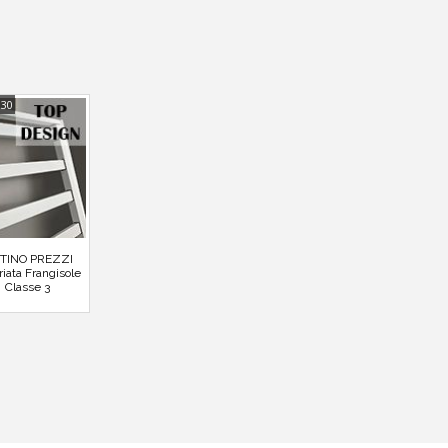
130
STINO PREZZI
riata Frangisole
Classe 3