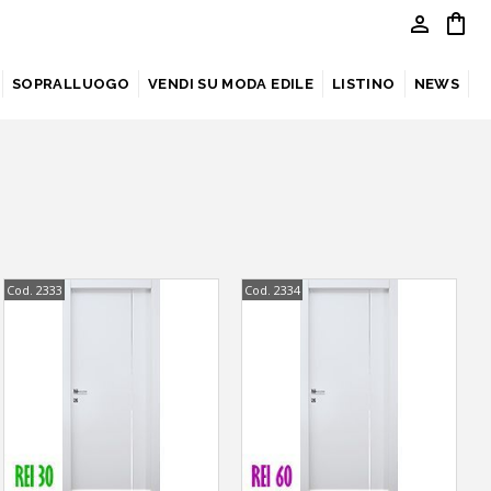
person
shopping_bag
SOPRALLUOGO
VENDI SU MODA EDILE
LISTINO
NEWS
Cod. 2333
Cod. 2334