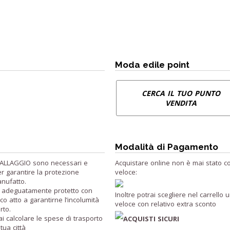
Moda edile point
CERCA IL TUO PUNTO
VENDITA
Modalità di Pagamento
BALLAGGIO sono necessari e
Acquistare online non è mai stato co
er garantire la protezione
veloce:
nufatto.
ne adeguatamente protetto con
Inoltre potrai scegliere nel carrell
co atto a garantirne l’incolumità
veloce con relativo extra sconto
rto.
ai calcolare le spese di trasporto
ACQUISTI SICURI
tua città