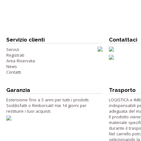
Servizio clienti
Contattaci
Servizi
Registrati
Area Riservata
News
Contatti
Garanzia
Trasporto
Estensione fino a 5 anni per tutti i prodotti.
LOGISTICA e IM
Soddisfatti o Rimborsati! Hai 14 giorni per
indispensabili p
restituire i tuoi acquisti.
adeguata del ma
Il prodotto vie
materiale specifi
durante il traspo
Nel carrello potr
selezionando la 