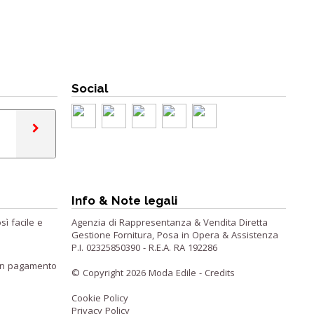
Social
Info & Note legali
sì facile e
Agenzia di Rappresentanza & Vendita Diretta
Gestione Fornitura, Posa in Opera & Assistenza
P.I. 02325850390 - R.E.A. RA 192286
o un pagamento
© Copyright 2026 Moda Edile -
Credits
Cookie Policy
Privacy Policy