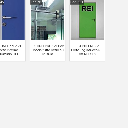
145
Cod. 91
Cod. 101
STINO PREZZI
LISTINO PREZZI Box
LISTINO PREZZI
orte Interne
Doccia tutto Vetro su
Porte Tagliafuoco REI
lluminio HPL
Misura
60 REI 120