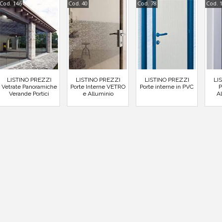
Cod. 146
Cod. 40
Cod. 78
Cod. 
LISTINO PREZZI
LISTINO PREZZI
LISTINO PREZZI
LI
Vetrate Panoramiche
Porte Interne VETRO
Porte interne in PVC
P
Verande Portici
e Alluminio
A