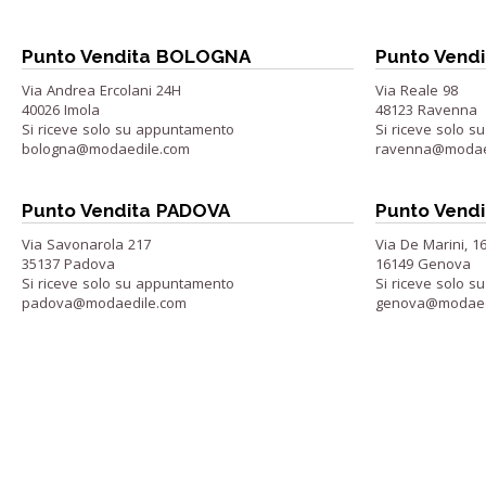
Punto Vendita BOLOGNA
Punto Vend
Via Andrea Ercolani 24H
Via Reale 98
40026 Imola
48123 Ravenna
Si riceve solo su appuntamento
Si riceve solo 
bologna@modaedile.com
ravenna@modae
Punto Vendita PADOVA
Punto Vend
Via Savonarola 217
Via De Marini, 1
35137 Padova
16149 Genova
Si riceve solo su appuntamento
Si riceve solo 
padova@modaedile.com
genova@modaed