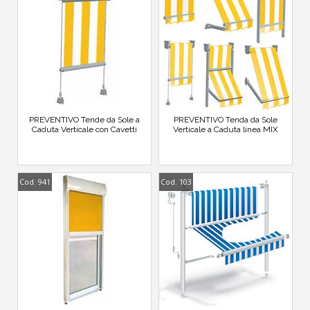
PREVENTIVO Tende da Sole a
PREVENTIVO Tenda da Sole
Caduta Verticale con Cavetti
Verticale a Caduta linea MIX
Cod. 941
Cod. 103