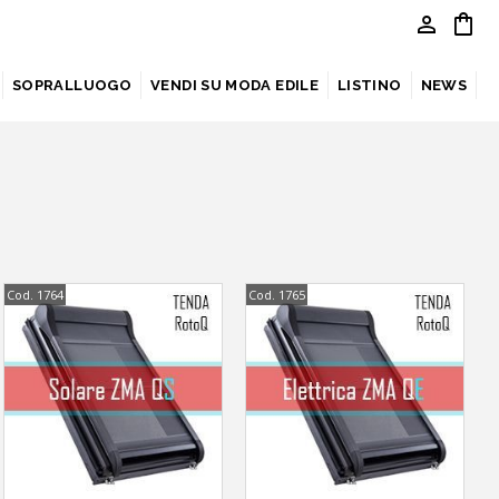
person
shopping_bag
SOPRALLUOGO
VENDI SU MODA EDILE
LISTINO
NEWS
Cod. 1764
Cod. 1765