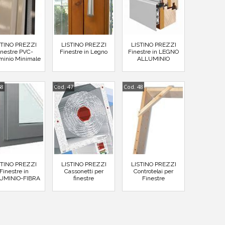
STINO PREZZI
LISTINO PREZZI
LISTINO PREZZI
inestre PVC-
Finestre in Legno
Finestre in LEGNO
minio Minimale
ALLUMINIO
58
Cod. 47
Cod. 48
STINO PREZZI
LISTINO PREZZI
LISTINO PREZZI
Finestre in
Cassonetti per
Controtelai per
UMINIO-FIBRA
finestre
Finestre