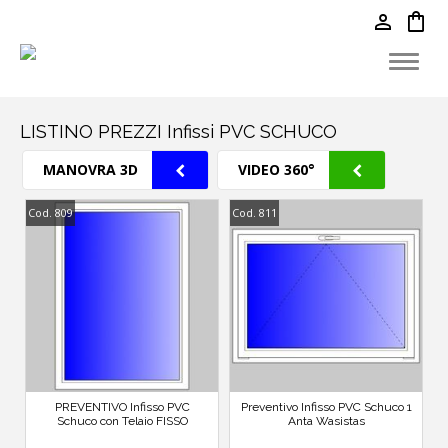
person
shopping_bag
LISTINO PREZZI Infissi PVC SCHUCO
MANOVRA 3D
VIDEO 360°
Cod. 809
Cod. 811
PREVENTIVO Infisso PVC
Preventivo Infisso PVC Schuco 1
Schuco con Telaio FISSO
Anta Wasistas