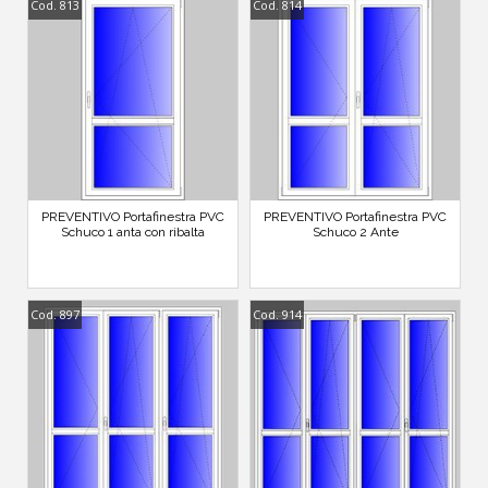
Cod. 813
Cod. 814
PREVENTIVO Portafinestra PVC
PREVENTIVO Portafinestra PVC
Schuco 1 anta con ribalta
Schuco 2 Ante
Cod. 897
Cod. 914