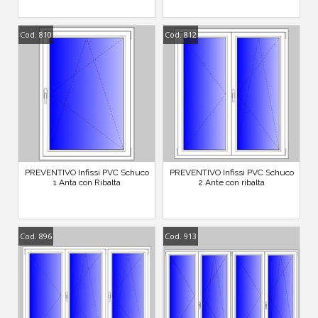
Cod. 810
Cod. 812
PREVENTIVO Infissi PVC Schuco
PREVENTIVO Infissi PVC Schuco
1 Anta con Ribalta
2 Ante con ribalta
Cod. 896
Cod. 913