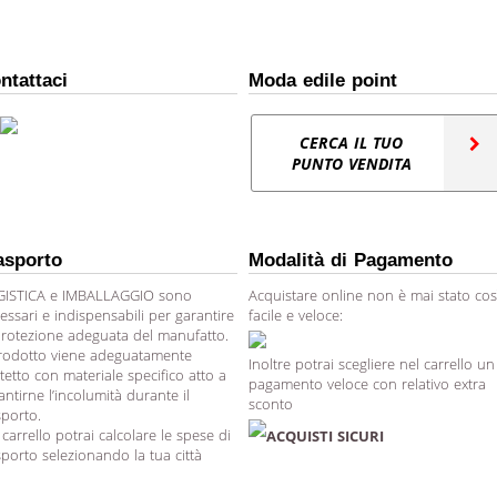
ntattaci
Moda edile point
CERCA IL TUO
PUNTO VENDITA
asporto
Modalità di Pagamento
ISTICA e IMBALLAGGIO sono
Acquistare online non è mai stato cos
essari e indispensabili per garantire
facile e veloce:
protezione adeguata del manufatto.
prodotto viene adeguatamente
Inoltre potrai scegliere nel carrello un
tetto con materiale specifico atto a
pagamento veloce con relativo extra
antirne l’incolumità durante il
sconto
sporto.
 carrello potrai calcolare le spese di
ACQUISTI SICURI
sporto selezionando la tua città