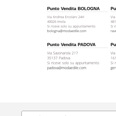
Punto Vendita BOLOGNA
Pu
Via Andrea Ercolani 24H
Via
40026 Imola
481
Si riceve solo su appuntamento
Si 
bologna@modaedile.com
ra
Punto Vendita PADOVA
Pu
Via Savonarola 217
Via
35137 Padova
16
Si riceve solo su appuntamento
Si 
padova@modaedile.com
ge