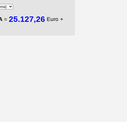
25.127,26
TA
=
Euro +