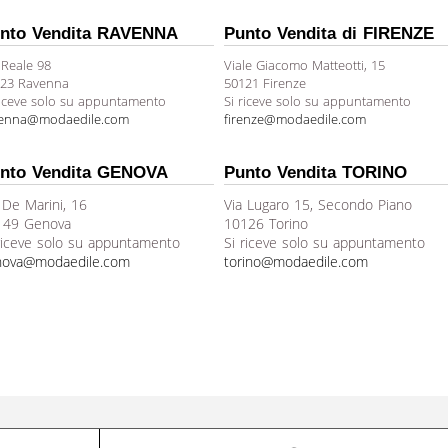
nto Vendita RAVENNA
Punto Vendita di FIRENZE
 Reale 98
Viale Giacomo Matteotti, 15
23 Ravenna
50121 Firenze
riceve solo su appuntamento
Si riceve solo su appuntamento
venna@modaedile.com
firenze@modaedile.com
nto Vendita GENOVA
Punto Vendita TORINO
 De Marini, 16
Via Lugaro 15, Secondo Piano
149 Genova
10126 Torino
riceve solo su appuntamento
Si riceve solo su appuntamento
nova@modaedile.com
torino@modaedile.com