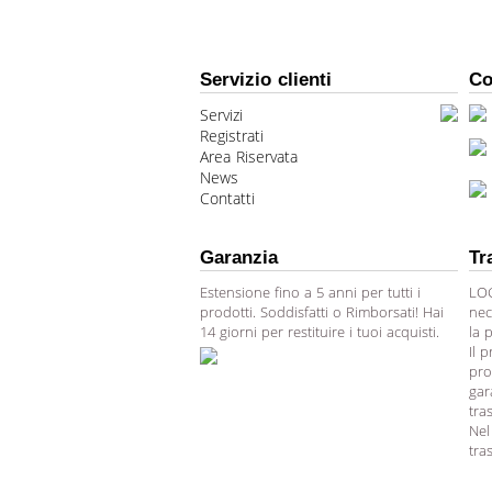
Servizio clienti
Co
Servizi
Registrati
Area Riservata
News
Contatti
Garanzia
Tr
Estensione fino a 5 anni per tutti i
LOG
prodotti. Soddisfatti o Rimborsati! Hai
nec
14 giorni per restituire i tuoi acquisti.
la 
Il 
pro
gar
tra
Nel
tra