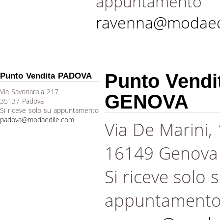
appuntamento
ravenna@modaed
Punto Vendi
Punto Vendita PADOVA
Via Savonarola 217
GENOVA
35137 Padova
Si riceve solo su appuntamento
padova@modaedile.com
Via De Marini,
16149 Genova
Si riceve solo 
appuntament