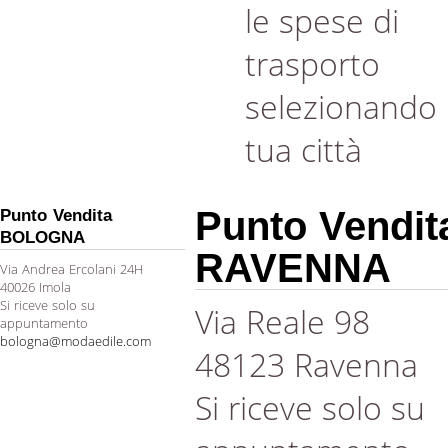
le spese di
trasporto
selezionando 
tua città
Punto Vendit
Punto Vendita
BOLOGNA
RAVENNA
Via Andrea Ercolani 24H
40026 Imola
Si riceve solo su
Via Reale 98
appuntamento
bologna@modaedile.com
48123 Ravenna
Si riceve solo su