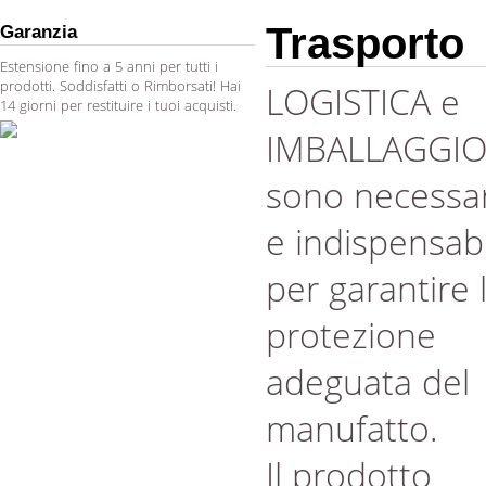
Trasporto
Garanzia
Estensione fino a 5 anni per tutti i
prodotti. Soddisfatti o Rimborsati! Hai
LOGISTICA e
14 giorni per restituire i tuoi acquisti.
IMBALLAGGI
sono necessar
e indispensabi
per garantire 
protezione
adeguata del
manufatto.
Il prodotto