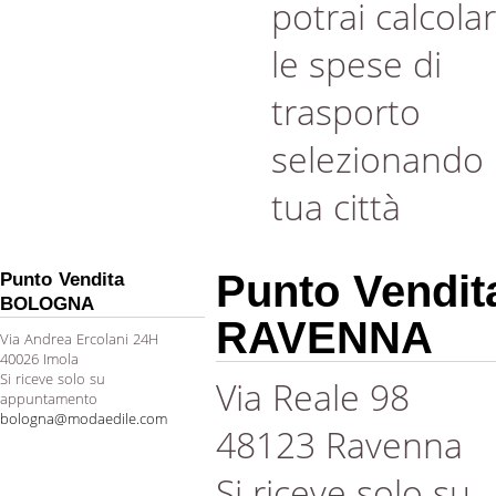
potrai calcola
le spese di
trasporto
selezionando 
tua città
Punto Vendit
Punto Vendita
BOLOGNA
RAVENNA
Via Andrea Ercolani 24H
40026 Imola
Si riceve solo su
Via Reale 98
appuntamento
bologna@modaedile.com
48123 Ravenna
Si riceve solo su