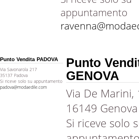
appuntamento
ravenna@modaed
Punto Vendi
Punto Vendita PADOVA
Via Savonarola 217
GENOVA
35137 Padova
Si riceve solo su appuntamento
padova@modaedile.com
Via De Marini,
16149 Genova
Si riceve solo 
appuntament