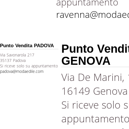
appuntamento
ravenna@modaed
Punto Vendi
Punto Vendita PADOVA
Via Savonarola 217
GENOVA
35137 Padova
Si riceve solo su appuntamento
padova@modaedile.com
Via De Marini,
16149 Genova
Si riceve solo 
appuntament