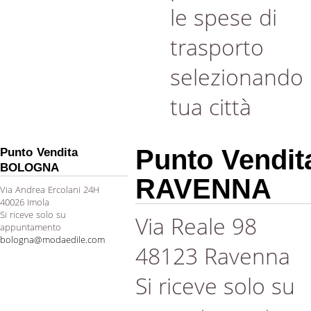
le spese di
trasporto
selezionando 
tua città
Punto Vendit
Punto Vendita
BOLOGNA
RAVENNA
Via Andrea Ercolani 24H
40026 Imola
Si riceve solo su
Via Reale 98
appuntamento
bologna@modaedile.com
48123 Ravenna
Si riceve solo su