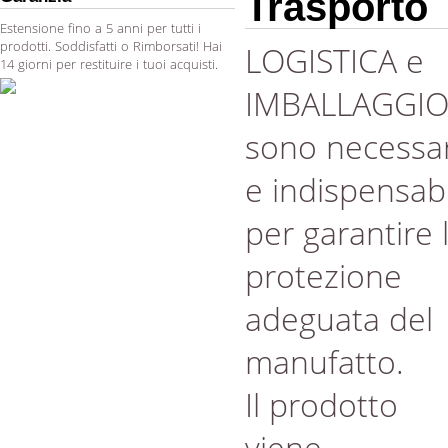
Trasporto
Estensione fino a 5 anni per tutti i
prodotti. Soddisfatti o Rimborsati! Hai
LOGISTICA e
14 giorni per restituire i tuoi acquisti.
IMBALLAGGI
sono necessar
e indispensabi
per garantire 
protezione
adeguata del
manufatto.
Il prodotto
viene