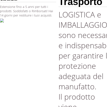
Trasporto
Estensione fino a 5 anni per tutti i
prodotti. Soddisfatti o Rimborsati! Hai
LOGISTICA e
14 giorni per restituire i tuoi acquisti.
IMBALLAGGI
sono necessar
e indispensabi
per garantire 
protezione
adeguata del
manufatto.
Il prodotto
viene