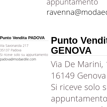
appuntamento
ravenna@modaed
Punto Vendi
Punto Vendita PADOVA
Via Savonarola 217
GENOVA
35137 Padova
Si riceve solo su appuntamento
padova@modaedile.com
Via De Marini,
16149 Genova
Si riceve solo 
appuntament