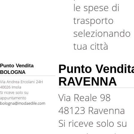
le spese di
trasporto
selezionando 
tua città
Punto Vendit
Punto Vendita
BOLOGNA
RAVENNA
Via Andrea Ercolani 24H
40026 Imola
Si riceve solo su
Via Reale 98
appuntamento
bologna@modaedile.com
48123 Ravenna
Si riceve solo su