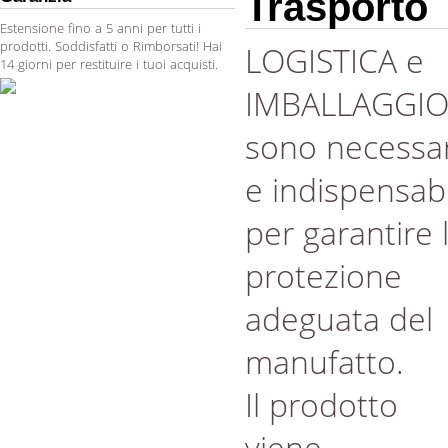
Trasporto
Estensione fino a 5 anni per tutti i
prodotti. Soddisfatti o Rimborsati! Hai
LOGISTICA e
14 giorni per restituire i tuoi acquisti.
IMBALLAGGI
sono necessar
e indispensabi
per garantire 
protezione
adeguata del
manufatto.
Il prodotto
viene