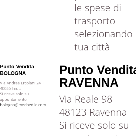
le spese di
trasporto
selezionando 
tua città
Punto Vendit
Punto Vendita
BOLOGNA
RAVENNA
Via Andrea Ercolani 24H
40026 Imola
Si riceve solo su
Via Reale 98
appuntamento
bologna@modaedile.com
48123 Ravenna
Si riceve solo su