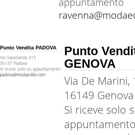
appuntamento
ravenna@modaed
Punto Vendi
Punto Vendita PADOVA
Via Savonarola 217
GENOVA
35137 Padova
Si riceve solo su appuntamento
padova@modaedile.com
Via De Marini,
16149 Genova
Si riceve solo 
appuntament