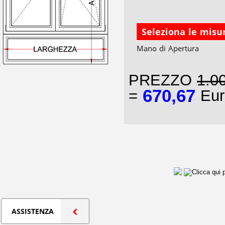
Seleziona le misu
Mano di Apertura
PREZZO
1.0
670,67
=
Eur
ASSISTENZA