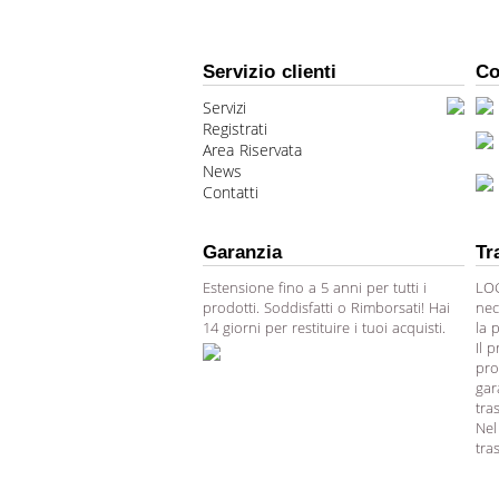
Servizio clienti
Co
Servizi
Registrati
Area Riservata
News
Contatti
Garanzia
Tr
Estensione fino a 5 anni per tutti i
LOG
prodotti. Soddisfatti o Rimborsati! Hai
nec
14 giorni per restituire i tuoi acquisti.
la 
Il 
pro
gar
tra
Nel
tra