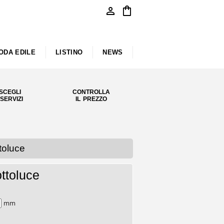
person
shopping_bag
ODA EDILE
LISTINO
NEWS
SCEGLI
CONTROLLA
 SERVIZI
IL PREZZO
toluce
ttoluce
mm