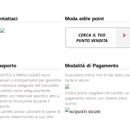
ntattaci
Moda edile point
CERCA IL TUO
PUNTO VENDITA
asporto
Modalità di Pagamento
ISTICA e IMBALLAGGIO sono
Acquistare online non è mai stato cos
essari e indispensabili per garantire
facile e veloce:
protezione adeguata del manufatto.
prodotto viene adeguatamente
Inoltre potrai scegliere nel carrello un
tetto con materiale specifico atto a
pagamento veloce con relativo extra
antirne l’incolumità durante il
sconto
sporto.
 carrello potrai calcolare le spese di
ACQUISTI SICURI
sporto selezionando la tua città