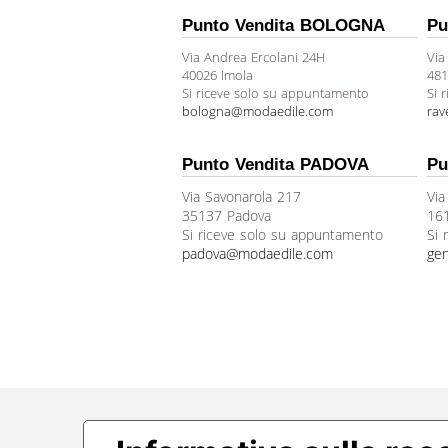
Punto Vendita BOLOGNA
Pu
Via Andrea Ercolani 24H
Via
40026 Imola
481
Si riceve solo su appuntamento
Si 
bologna@modaedile.com
ra
Punto Vendita PADOVA
Pu
Via Savonarola 217
Via
35137 Padova
16
Si riceve solo su appuntamento
Si 
padova@modaedile.com
ge