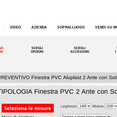
VIDEO
AZIENDA
SOPRALLUOGO
VENDI SU M
NA
SCEGLI
SCEGLI
RE
OPZIONI
ACCESSORI
I
REVENTIVO Finestra PVC Aluplast 2 Ante con Sot
TIPOLOGIA Finestra PVC 2 Ante con So
Larghezza:
Altezza:
Seleziona le misure
Mano di Apertura