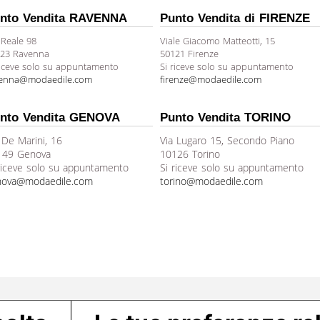
nto Vendita RAVENNA
Punto Vendita di FIRENZE
 Reale 98
Viale Giacomo Matteotti, 15
23 Ravenna
50121 Firenze
riceve solo su appuntamento
Si riceve solo su appuntamento
venna@modaedile.com
firenze@modaedile.com
nto Vendita GENOVA
Punto Vendita TORINO
 De Marini, 16
Via Lugaro 15, Secondo Piano
149 Genova
10126 Torino
riceve solo su appuntamento
Si riceve solo su appuntamento
nova@modaedile.com
torino@modaedile.com