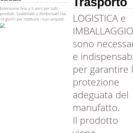
Trasporto
Estensione fino a 5 anni per tutti i
prodotti. Soddisfatti o Rimborsati! Hai
LOGISTICA e
14 giorni per restituire i tuoi acquisti.
IMBALLAGGI
sono necessar
e indispensabi
per garantire 
protezione
adeguata del
manufatto.
Il prodotto
viene