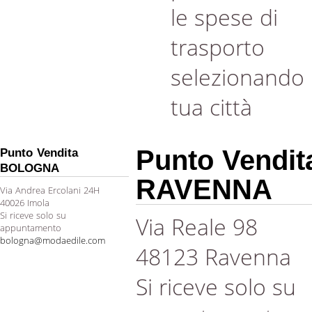
le spese di
trasporto
selezionando 
tua città
Punto Vendit
Punto Vendita
BOLOGNA
RAVENNA
Via Andrea Ercolani 24H
40026 Imola
Si riceve solo su
Via Reale 98
appuntamento
bologna@modaedile.com
48123 Ravenna
Si riceve solo su