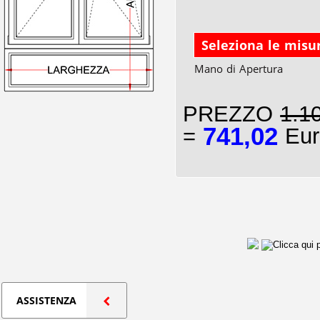
Seleziona le misu
Mano di Apertura
PREZZO
1.1
741,02
=
Eur
ASSISTENZA