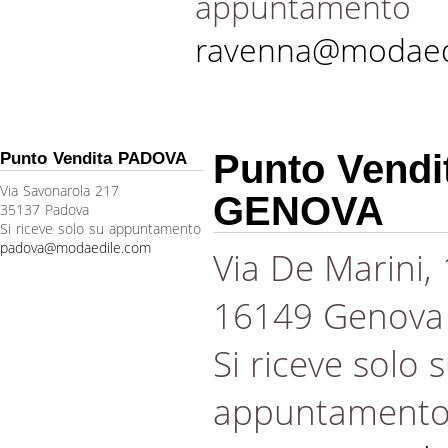
appuntamento
ravenna@modaed
Punto Vendi
Punto Vendita PADOVA
Via Savonarola 217
GENOVA
35137 Padova
Si riceve solo su appuntamento
padova@modaedile.com
Via De Marini,
16149 Genova
Si riceve solo 
appuntament