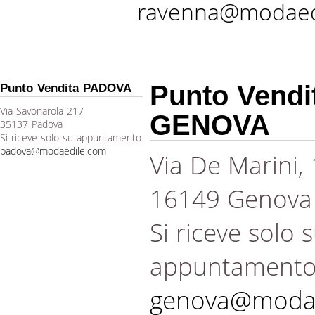
ravenna@modaed
Punto Vendi
Punto Vendita PADOVA
Via Savonarola 217
GENOVA
35137 Padova
Si riceve solo su appuntamento
padova@modaedile.com
Via De Marini,
16149 Genova
Si riceve solo 
appuntament
genova@modae