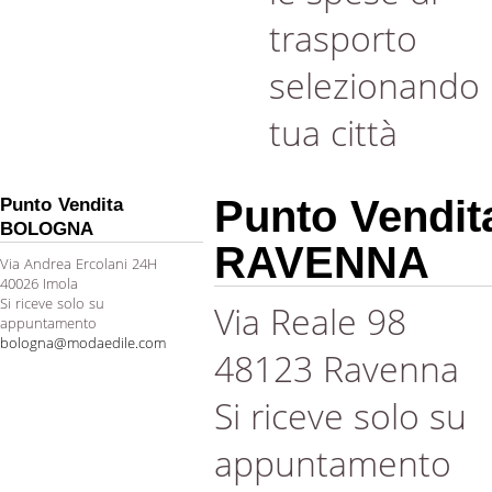
trasporto
selezionando 
tua città
Punto Vendit
Punto Vendita
BOLOGNA
RAVENNA
Via Andrea Ercolani 24H
40026 Imola
Si riceve solo su
Via Reale 98
appuntamento
bologna@modaedile.com
48123 Ravenna
Si riceve solo su
appuntamento