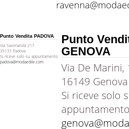
ravenna@modaed
Punto Vendi
Punto Vendita PADOVA
Via Savonarola 217
GENOVA
35137 Padova
Si riceve solo su appuntamento
padova@modaedile.com
Via De Marini,
16149 Genova
Si riceve solo 
appuntament
genova@modae