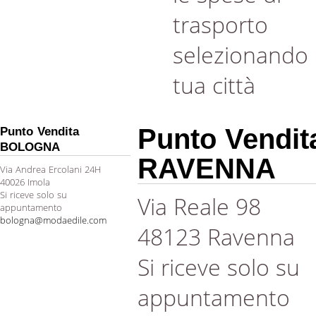
trasporto
selezionando 
tua città
Punto Vendit
Punto Vendita
BOLOGNA
RAVENNA
Via Andrea Ercolani 24H
40026 Imola
Si riceve solo su
Via Reale 98
appuntamento
bologna@modaedile.com
48123 Ravenna
Si riceve solo su
appuntamento