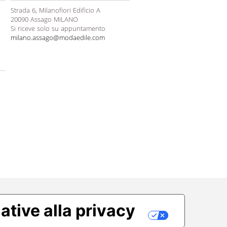
Strada 6, Milanofiori Edificio A
20090 Assago MILANO
Si riceve solo su appuntamento
milano.assago@modaedile.com
ative alla privacy