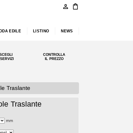
person
shopping_bag
ODA EDILE
LISTINO
NEWS
SCEGLI
CONTROLLA
 SERVIZI
IL PREZZO
e Traslante
le Traslante
mm