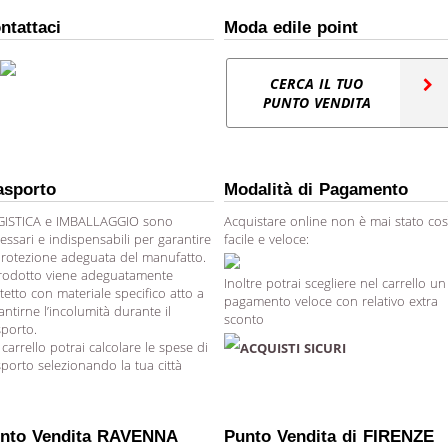
ntattaci
Moda edile point
CERCA IL TUO
PUNTO VENDITA
asporto
Modalità di Pagamento
ISTICA e IMBALLAGGIO sono
Acquistare online non è mai stato cos
essari e indispensabili per garantire
facile e veloce:
protezione adeguata del manufatto.
prodotto viene adeguatamente
Inoltre potrai scegliere nel carrello un
tetto con materiale specifico atto a
pagamento veloce con relativo extra
antirne l’incolumità durante il
sconto
sporto.
 carrello potrai calcolare le spese di
ACQUISTI SICURI
sporto selezionando la tua città
nto Vendita RAVENNA
Punto Vendita di FIRENZE