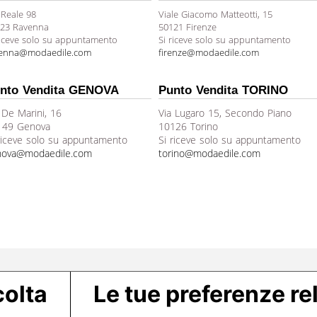
 Reale 98
Viale Giacomo Matteotti, 15
23 Ravenna
50121 Firenze
riceve solo su appuntamento
Si riceve solo su appuntamento
venna@modaedile.com
firenze@modaedile.com
nto Vendita GENOVA
Punto Vendita TORINO
 De Marini, 16
Via Lugaro 15, Secondo Piano
149 Genova
10126 Torino
riceve solo su appuntamento
Si riceve solo su appuntamento
nova@modaedile.com
torino@modaedile.com
colta
Le tue preferenze rel