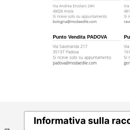
Via Andrea Ercolani 24H
Via
40026 Imola
481
Si riceve solo su appuntamento
Si 
bologna@modaedile.com
ra
Punto Vendita PADOVA
Pu
Via Savonarola 217
Via
35137 Padova
16
Si riceve solo su appuntamento
Si 
padova@modaedile.com
ge
Informativa sulla rac