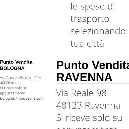
le spese di
trasporto
selezionando 
tua città
Punto Vendit
Punto Vendita
BOLOGNA
RAVENNA
Via Andrea Ercolani 24H
40026 Imola
Si riceve solo su
Via Reale 98
appuntamento
bologna@modaedile.com
48123 Ravenna
Si riceve solo su