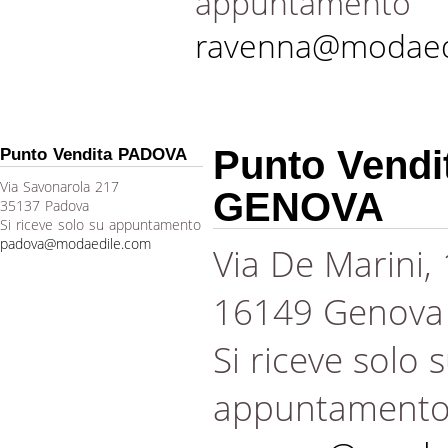
appuntamento
ravenna@modaed
Punto Vendi
Punto Vendita PADOVA
Via Savonarola 217
GENOVA
35137 Padova
Si riceve solo su appuntamento
padova@modaedile.com
Via De Marini,
16149 Genova
Si riceve solo 
appuntament