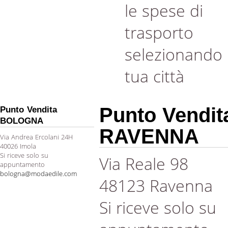
le spese di
trasporto
selezionando 
tua città
Punto Vendit
Punto Vendita
BOLOGNA
RAVENNA
Via Andrea Ercolani 24H
40026 Imola
Si riceve solo su
Via Reale 98
appuntamento
bologna@modaedile.com
48123 Ravenna
Si riceve solo su