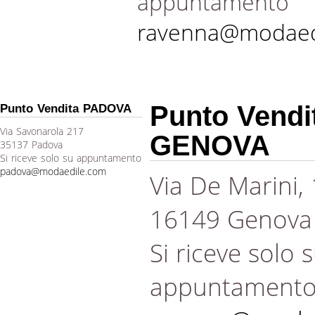
appuntamento
ravenna@modaed
Punto Vendi
Punto Vendita PADOVA
Via Savonarola 217
GENOVA
35137 Padova
Si riceve solo su appuntamento
padova@modaedile.com
Via De Marini,
16149 Genova
Si riceve solo 
appuntament