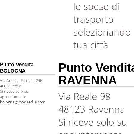
le spese di
trasporto
selezionando 
tua città
Punto Vendit
Punto Vendita
BOLOGNA
RAVENNA
Via Andrea Ercolani 24H
40026 Imola
Si riceve solo su
Via Reale 98
appuntamento
bologna@modaedile.com
48123 Ravenna
Si riceve solo su