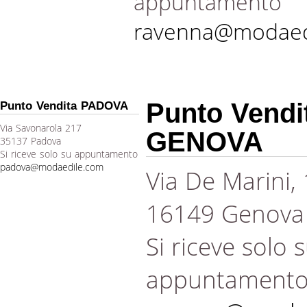
appuntamento
ravenna@modaed
Punto Vendi
Punto Vendita PADOVA
Via Savonarola 217
GENOVA
35137 Padova
Si riceve solo su appuntamento
padova@modaedile.com
Via De Marini,
16149 Genova
Si riceve solo 
appuntament