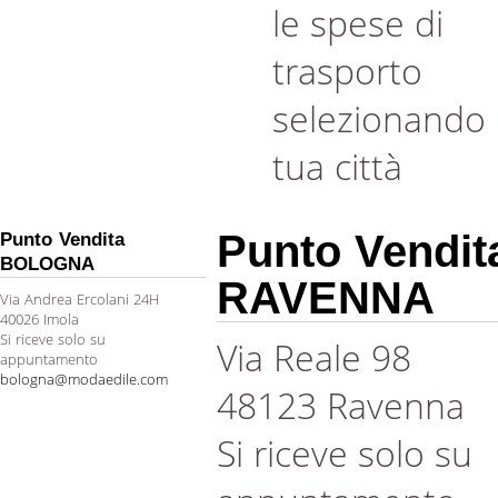
le spese di
trasporto
selezionando 
tua città
Punto Vendit
Punto Vendita
BOLOGNA
RAVENNA
Via Andrea Ercolani 24H
40026 Imola
Si riceve solo su
Via Reale 98
appuntamento
bologna@modaedile.com
48123 Ravenna
Si riceve solo su