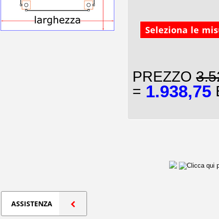
Seleziona le mi
PREZZO
3.5
1.938,75
=
E
ASSISTENZA