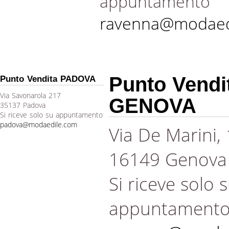
appuntamento
ravenna@modaed
Punto Vendi
Punto Vendita PADOVA
Via Savonarola 217
GENOVA
35137 Padova
Si riceve solo su appuntamento
padova@modaedile.com
Via De Marini,
16149 Genova
Si riceve solo 
appuntament