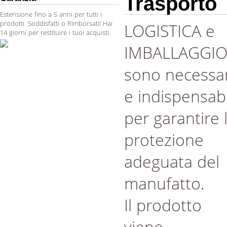
Trasporto
Estensione fino a 5 anni per tutti i
prodotti. Soddisfatti o Rimborsati! Hai
LOGISTICA e
14 giorni per restituire i tuoi acquisti.
IMBALLAGGI
sono necessar
e indispensabi
per garantire 
protezione
adeguata del
manufatto.
Il prodotto
viene