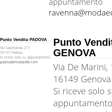
appuntamento
ravenna@modaed
Punto Vendi
Punto Vendita PADOVA
Via Savonarola 217
GENOVA
35137 Padova
Si riceve solo su appuntamento
padova@modaedile.com
Via De Marini,
16149 Genova
Si riceve solo 
appuntament