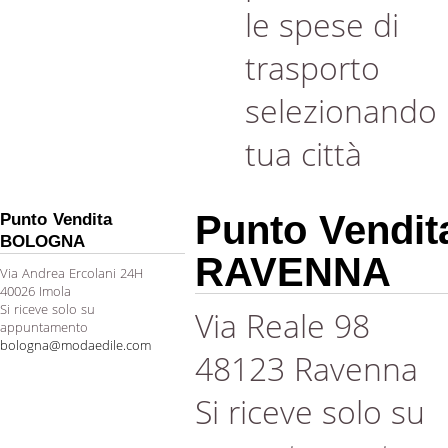
le spese di
trasporto
selezionando 
tua città
Punto Vendit
Punto Vendita
BOLOGNA
RAVENNA
Via Andrea Ercolani 24H
40026 Imola
Si riceve solo su
Via Reale 98
appuntamento
bologna@modaedile.com
48123 Ravenna
Si riceve solo su