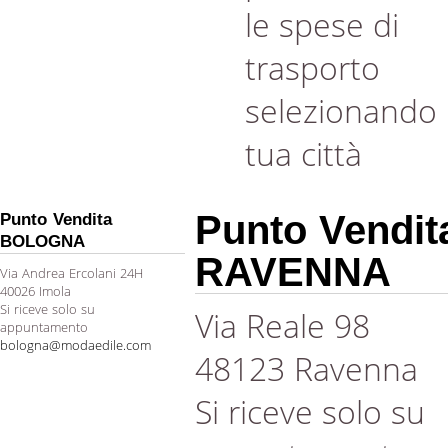
le spese di
trasporto
selezionando 
tua città
Punto Vendit
Punto Vendita
BOLOGNA
RAVENNA
Via Andrea Ercolani 24H
40026 Imola
Si riceve solo su
Via Reale 98
appuntamento
bologna@modaedile.com
48123 Ravenna
Si riceve solo su