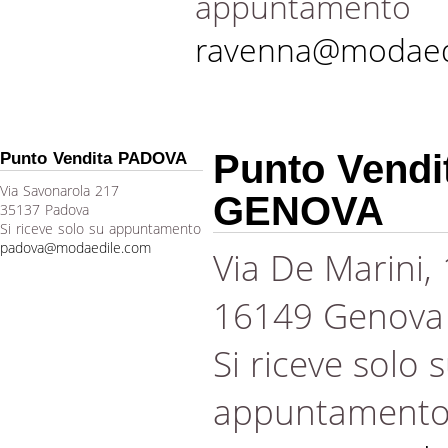
appuntamento
ravenna@modaed
Punto Vendi
Punto Vendita PADOVA
Via Savonarola 217
GENOVA
35137 Padova
Si riceve solo su appuntamento
padova@modaedile.com
Via De Marini,
16149 Genova
Si riceve solo 
appuntament