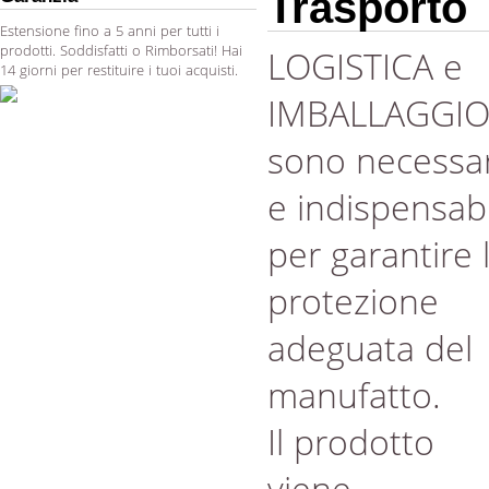
Trasporto
Estensione fino a 5 anni per tutti i
prodotti. Soddisfatti o Rimborsati! Hai
LOGISTICA e
14 giorni per restituire i tuoi acquisti.
IMBALLAGGI
sono necessar
e indispensabi
per garantire 
protezione
adeguata del
manufatto.
Il prodotto
viene