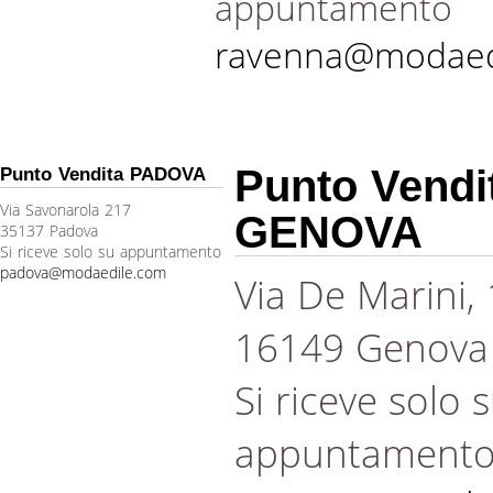
appuntamento
ravenna@modaed
Punto Vendi
Punto Vendita PADOVA
Via Savonarola 217
GENOVA
35137 Padova
Si riceve solo su appuntamento
padova@modaedile.com
Via De Marini,
16149 Genova
Si riceve solo 
appuntament