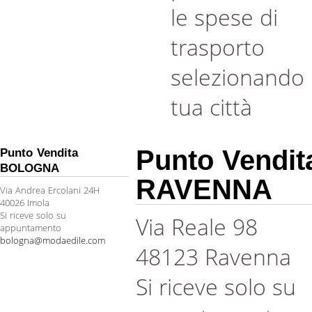
le spese di
trasporto
selezionando 
tua città
Punto Vendit
Punto Vendita
BOLOGNA
RAVENNA
Via Andrea Ercolani 24H
40026 Imola
Si riceve solo su
Via Reale 98
appuntamento
bologna@modaedile.com
48123 Ravenna
Si riceve solo su