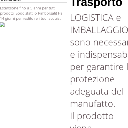
Trasporto
Estensione fino a 5 anni per tutti i
prodotti. Soddisfatti o Rimborsati! Hai
LOGISTICA e
14 giorni per restituire i tuoi acquisti.
IMBALLAGGI
sono necessar
e indispensabi
per garantire 
protezione
adeguata del
manufatto.
Il prodotto
viene