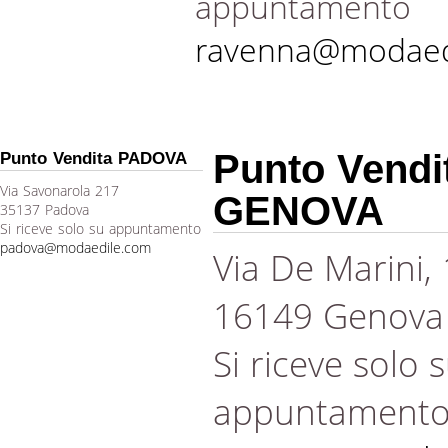
appuntamento
ravenna@modaed
Punto Vendi
Punto Vendita PADOVA
Via Savonarola 217
GENOVA
35137 Padova
Si riceve solo su appuntamento
padova@modaedile.com
Via De Marini,
16149 Genova
Si riceve solo 
appuntament