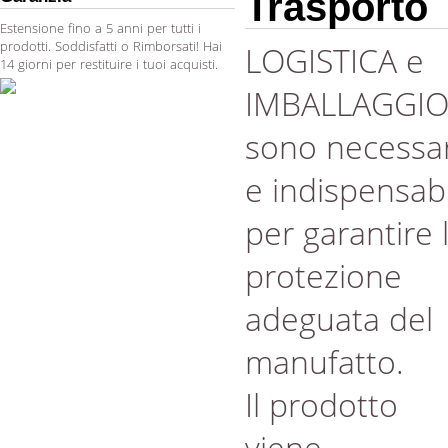
Trasporto
Estensione fino a 5 anni per tutti i
prodotti. Soddisfatti o Rimborsati! Hai
LOGISTICA e
14 giorni per restituire i tuoi acquisti.
IMBALLAGGI
sono necessar
e indispensabi
per garantire 
protezione
adeguata del
manufatto.
Il prodotto
viene