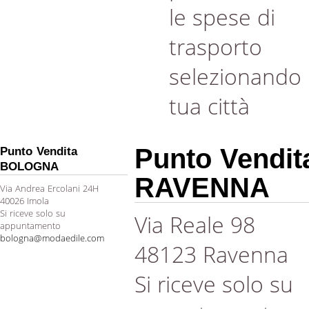
le spese di
trasporto
selezionando 
tua città
Punto Vendit
Punto Vendita
BOLOGNA
RAVENNA
Via Andrea Ercolani 24H
40026 Imola
Si riceve solo su
Via Reale 98
appuntamento
bologna@modaedile.com
48123 Ravenna
Si riceve solo su