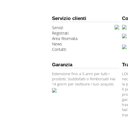
Servizio clienti
Co
Servizi
Registrati
Area Riservata
News
Contatti
Garanzia
Tr
Estensione fino a 5 anni per tutti i
LOG
prodotti. Soddisfatti o Rimborsati! Hai
nec
14 giorni per restituire i tuoi acquisti.
la 
Il 
pro
gar
tra
Nel
tra