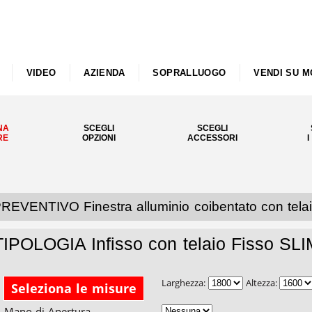
VIDEO
AZIENDA
SOPRALLUOGO
VENDI SU M
NA
SCEGLI
SCEGLI
RE
OPZIONI
ACCESSORI
I
REVENTIVO Finestra alluminio coibentato con telai
TIPOLOGIA Infisso con telaio Fisso SLI
Larghezza:
Altezza:
Seleziona le misure
Mano di Apertura