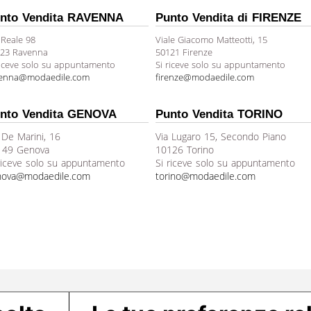
nto Vendita RAVENNA
Punto Vendita di FIRENZE
 Reale 98
Viale Giacomo Matteotti, 15
23 Ravenna
50121 Firenze
riceve solo su appuntamento
Si riceve solo su appuntamento
venna@modaedile.com
firenze@modaedile.com
nto Vendita GENOVA
Punto Vendita TORINO
 De Marini, 16
Via Lugaro 15, Secondo Piano
149 Genova
10126 Torino
riceve solo su appuntamento
Si riceve solo su appuntamento
nova@modaedile.com
torino@modaedile.com