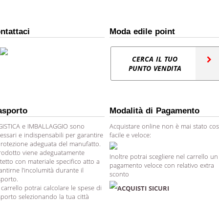
ntattaci
Moda edile point
CERCA IL TUO
PUNTO VENDITA
asporto
Modalità di Pagamento
ISTICA e IMBALLAGGIO sono
Acquistare online non è mai stato cos
essari e indispensabili per garantire
facile e veloce:
protezione adeguata del manufatto.
prodotto viene adeguatamente
Inoltre potrai scegliere nel carrello un
tetto con materiale specifico atto a
pagamento veloce con relativo extra
antirne l’incolumità durante il
sconto
sporto.
 carrello potrai calcolare le spese di
ACQUISTI SICURI
sporto selezionando la tua città