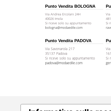
Punto Vendita BOLOGNA
Pu
Via Andrea Ercolani 24H
Via
40026 Imola
481
Si riceve solo su appuntamento
Si 
bologna@modaedile.com
ra
Punto Vendita PADOVA
Pu
Via Savonarola 217
Via
35137 Padova
16
Si riceve solo su appuntamento
Si 
padova@modaedile.com
ge