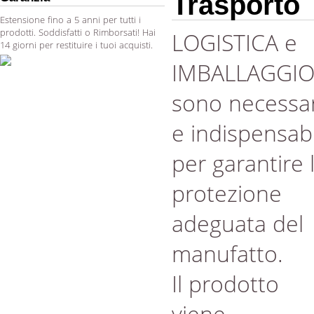
Trasporto
Estensione fino a 5 anni per tutti i
prodotti. Soddisfatti o Rimborsati! Hai
LOGISTICA e
14 giorni per restituire i tuoi acquisti.
IMBALLAGGI
sono necessar
e indispensabi
per garantire 
protezione
adeguata del
manufatto.
Il prodotto
viene