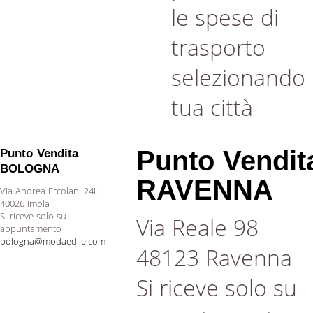
le spese di
trasporto
selezionando 
tua città
Punto Vendit
Punto Vendita
BOLOGNA
RAVENNA
Via Andrea Ercolani 24H
40026 Imola
Si riceve solo su
Via Reale 98
appuntamento
bologna@modaedile.com
48123 Ravenna
Si riceve solo su