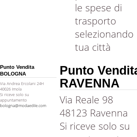
le spese di
trasporto
selezionando 
tua città
Punto Vendit
Punto Vendita
BOLOGNA
RAVENNA
Via Andrea Ercolani 24H
40026 Imola
Si riceve solo su
Via Reale 98
appuntamento
bologna@modaedile.com
48123 Ravenna
Si riceve solo su