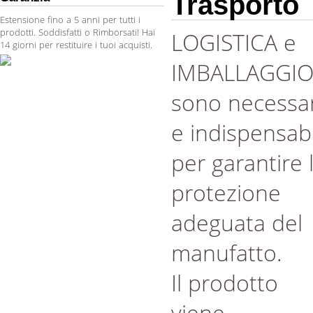
Trasporto
Estensione fino a 5 anni per tutti i
prodotti. Soddisfatti o Rimborsati! Hai
LOGISTICA e
14 giorni per restituire i tuoi acquisti.
IMBALLAGGI
sono necessar
e indispensabi
per garantire 
protezione
adeguata del
manufatto.
Il prodotto
viene