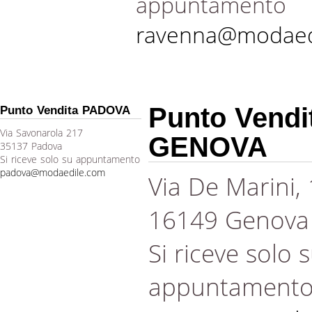
appuntamento
ravenna@modaed
Punto Vendi
Punto Vendita PADOVA
Via Savonarola 217
GENOVA
35137 Padova
Si riceve solo su appuntamento
padova@modaedile.com
Via De Marini,
16149 Genova
Si riceve solo 
appuntament