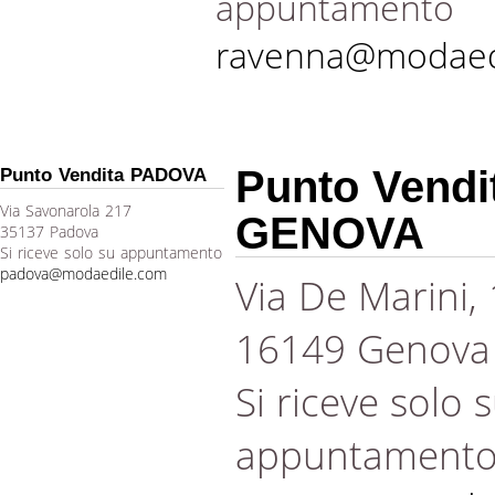
appuntamento
ravenna@modaed
Punto Vendi
Punto Vendita PADOVA
Via Savonarola 217
GENOVA
35137 Padova
Si riceve solo su appuntamento
padova@modaedile.com
Via De Marini,
16149 Genova
Si riceve solo 
appuntament