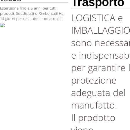
Trasporto
Estensione fino a 5 anni per tutti i
prodotti. Soddisfatti o Rimborsati! Hai
LOGISTICA e
14 giorni per restituire i tuoi acquisti.
IMBALLAGGI
sono necessar
e indispensabi
per garantire 
protezione
adeguata del
manufatto.
Il prodotto
viene