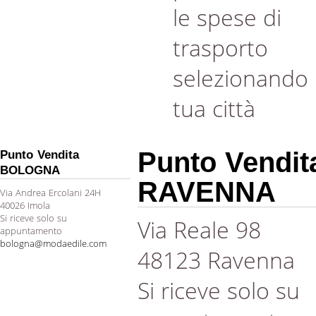
le spese di
trasporto
selezionando 
tua città
Punto Vendit
Punto Vendita
BOLOGNA
RAVENNA
Via Andrea Ercolani 24H
40026 Imola
Si riceve solo su
Via Reale 98
appuntamento
bologna@modaedile.com
48123 Ravenna
Si riceve solo su