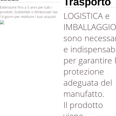
Trasporto
Estensione fino a 5 anni per tutti i
prodotti. Soddisfatti o Rimborsati! Hai
LOGISTICA e
14 giorni per restituire i tuoi acquisti.
IMBALLAGGI
sono necessar
e indispensabi
per garantire 
protezione
adeguata del
manufatto.
Il prodotto
viene