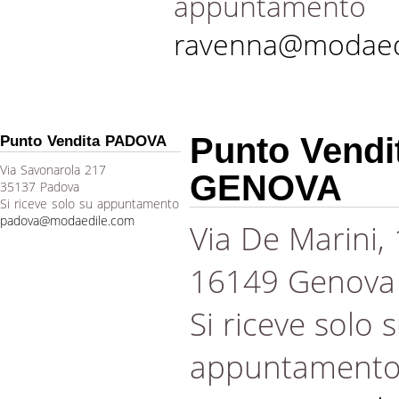
appuntamento
ravenna@modaed
Punto Vendi
Punto Vendita PADOVA
Via Savonarola 217
GENOVA
35137 Padova
Si riceve solo su appuntamento
padova@modaedile.com
Via De Marini,
16149 Genova
Si riceve solo 
appuntament