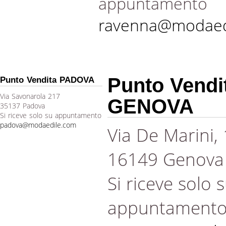
appuntamento
ravenna@modaed
Punto Vendi
Punto Vendita PADOVA
Via Savonarola 217
GENOVA
35137 Padova
Si riceve solo su appuntamento
padova@modaedile.com
Via De Marini,
16149 Genova
Si riceve solo 
appuntament