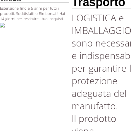
Trasporto
Estensione fino a 5 anni per tutti i
prodotti. Soddisfatti o Rimborsati! Hai
LOGISTICA e
14 giorni per restituire i tuoi acquisti.
IMBALLAGGI
sono necessar
e indispensabi
per garantire 
protezione
adeguata del
manufatto.
Il prodotto
viene