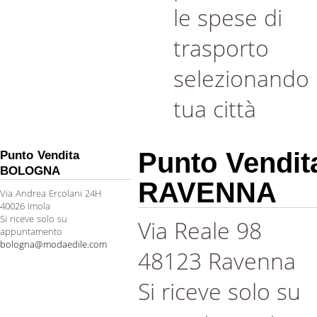
le spese di
trasporto
selezionando 
tua città
Punto Vendit
Punto Vendita
BOLOGNA
RAVENNA
Via Andrea Ercolani 24H
40026 Imola
Si riceve solo su
Via Reale 98
appuntamento
bologna@modaedile.com
48123 Ravenna
Si riceve solo su