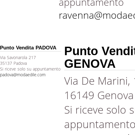
appuntamento
ravenna@modaed
Punto Vendi
Punto Vendita PADOVA
Via Savonarola 217
GENOVA
35137 Padova
Si riceve solo su appuntamento
padova@modaedile.com
Via De Marini,
16149 Genova
Si riceve solo 
appuntament