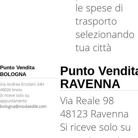
le spese di
trasporto
selezionando 
tua città
Punto Vendit
Punto Vendita
BOLOGNA
RAVENNA
Via Andrea Ercolani 24H
40026 Imola
Si riceve solo su
Via Reale 98
appuntamento
bologna@modaedile.com
48123 Ravenna
Si riceve solo su