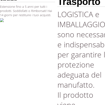
Trasporto
Estensione fino a 5 anni per tutti i
prodotti. Soddisfatti o Rimborsati! Hai
LOGISTICA e
14 giorni per restituire i tuoi acquisti.
IMBALLAGGI
sono necessar
e indispensabi
per garantire 
protezione
adeguata del
manufatto.
Il prodotto
viene