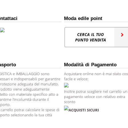
ntattaci
Moda edile point
CERCA IL TUO
PUNTO VENDITA
asporto
Modalità di Pagamento
ISTICA e IMBALLAGGIO sono
Acquistare online non è mai stato cos
essari e indispensabili per garantire
facile e veloce:
protezione adeguata del manufatto.
prodotto viene adeguatamente
Inoltre potrai scegliere nel carrello un
tetto con materiale specifico atto a
pagamento veloce con relativo extra
antirne l’incolumità durante il
sconto
sporto.
 carrello potrai calcolare le spese di
ACQUISTI SICURI
sporto selezionando la tua città