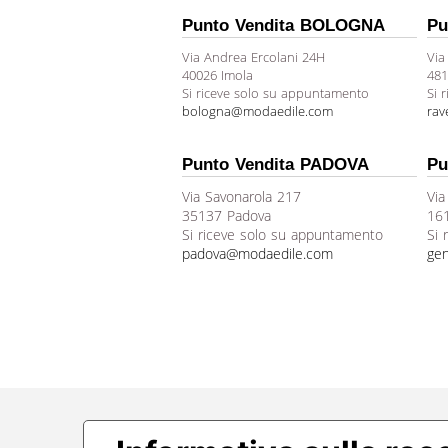
Punto Vendita BOLOGNA
Pu
Via Andrea Ercolani 24H
Via
40026 Imola
481
Si riceve solo su appuntamento
Si 
bologna@modaedile.com
ra
Punto Vendita PADOVA
Pu
Via Savonarola 217
Via
35137 Padova
16
Si riceve solo su appuntamento
Si 
padova@modaedile.com
ge