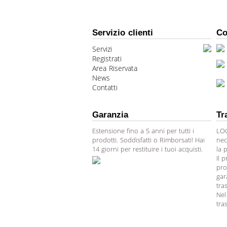
Servizio clienti
Co
Servizi
Registrati
Area Riservata
News
Contatti
Garanzia
Tr
Estensione fino a 5 anni per tutti i
LOG
prodotti. Soddisfatti o Rimborsati! Hai
nec
14 giorni per restituire i tuoi acquisti.
la 
Il 
pro
gar
tra
Nel
tra