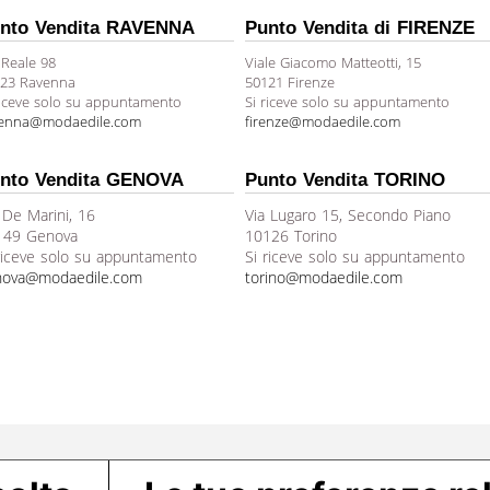
nto Vendita RAVENNA
Punto Vendita di FIRENZE
 Reale 98
Viale Giacomo Matteotti, 15
23 Ravenna
50121 Firenze
riceve solo su appuntamento
Si riceve solo su appuntamento
venna@modaedile.com
firenze@modaedile.com
nto Vendita GENOVA
Punto Vendita TORINO
 De Marini, 16
Via Lugaro 15, Secondo Piano
149 Genova
10126 Torino
riceve solo su appuntamento
Si riceve solo su appuntamento
nova@modaedile.com
torino@modaedile.com