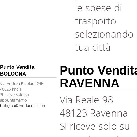
le spese di
trasporto
selezionando 
tua città
Punto Vendit
Punto Vendita
BOLOGNA
RAVENNA
Via Andrea Ercolani 24H
40026 Imola
Si riceve solo su
Via Reale 98
appuntamento
bologna@modaedile.com
48123 Ravenna
Si riceve solo su