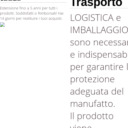
Trasporto
Estensione fino a 5 anni per tutti i
prodotti. Soddisfatti o Rimborsati! Hai
LOGISTICA e
14 giorni per restituire i tuoi acquisti.
IMBALLAGGI
sono necessar
e indispensabi
per garantire 
protezione
adeguata del
manufatto.
Il prodotto
viene