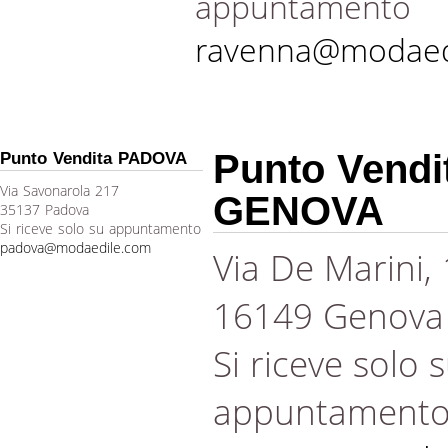
appuntamento
ravenna@modaed
Punto Vendi
Punto Vendita PADOVA
Via Savonarola 217
GENOVA
35137 Padova
Si riceve solo su appuntamento
padova@modaedile.com
Via De Marini,
16149 Genova
Si riceve solo 
appuntament