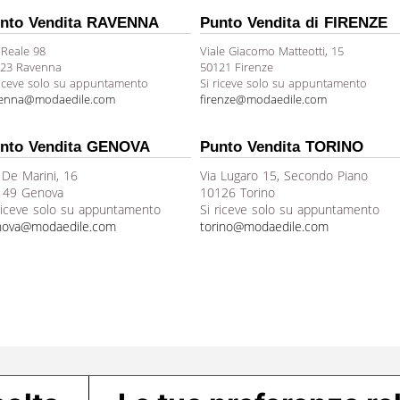
nto Vendita RAVENNA
Punto Vendita di FIRENZE
 Reale 98
Viale Giacomo Matteotti, 15
23 Ravenna
50121 Firenze
riceve solo su appuntamento
Si riceve solo su appuntamento
venna@modaedile.com
firenze@modaedile.com
nto Vendita GENOVA
Punto Vendita TORINO
 De Marini, 16
Via Lugaro 15, Secondo Piano
149 Genova
10126 Torino
riceve solo su appuntamento
Si riceve solo su appuntamento
nova@modaedile.com
torino@modaedile.com