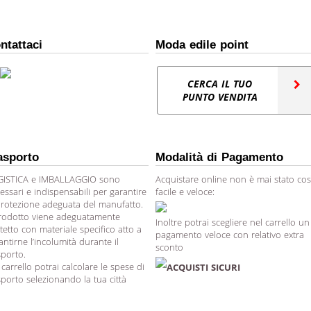
ntattaci
Moda edile point
CERCA IL TUO
PUNTO VENDITA
asporto
Modalità di Pagamento
ISTICA e IMBALLAGGIO sono
Acquistare online non è mai stato cos
essari e indispensabili per garantire
facile e veloce:
protezione adeguata del manufatto.
prodotto viene adeguatamente
Inoltre potrai scegliere nel carrello un
tetto con materiale specifico atto a
pagamento veloce con relativo extra
antirne l’incolumità durante il
sconto
sporto.
 carrello potrai calcolare le spese di
ACQUISTI SICURI
sporto selezionando la tua città