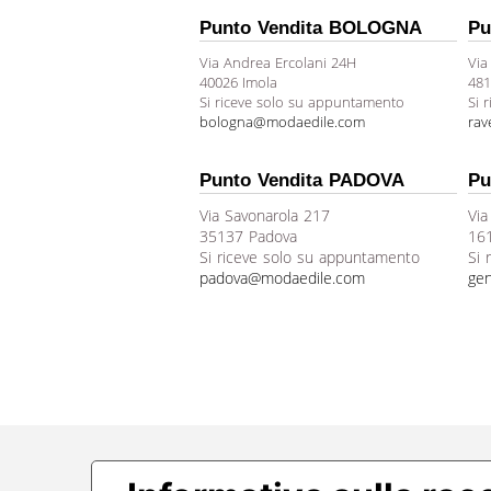
Punto Vendita BOLOGNA
Pu
Via Andrea Ercolani 24H
Via
40026 Imola
481
Si riceve solo su appuntamento
Si 
bologna@modaedile.com
ra
Punto Vendita PADOVA
Pu
Via Savonarola 217
Via
35137 Padova
16
Si riceve solo su appuntamento
Si 
padova@modaedile.com
ge