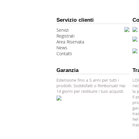
Servizio clienti
Co
Servizi
Registrati
Area Riservata
News
Contatti
Garanzia
Tr
Estensione fino a 5 anni per tutti i
LOG
prodotti. Soddisfatti o Rimborsati! Hai
nec
14 giorni per restituire i tuoi acquisti.
la 
Il 
pro
gar
tra
Nel
tra