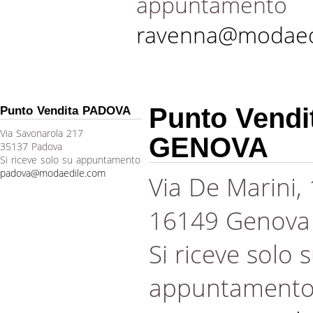
appuntamento
ravenna@modaed
Punto Vendi
Punto Vendita PADOVA
Via Savonarola 217
GENOVA
35137 Padova
Si riceve solo su appuntamento
padova@modaedile.com
Via De Marini,
16149 Genova
Si riceve solo 
appuntament