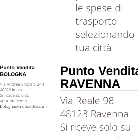
le spese di
trasporto
selezionando 
tua città
Punto Vendit
Punto Vendita
BOLOGNA
RAVENNA
Via Andrea Ercolani 24H
40026 Imola
Si riceve solo su
Via Reale 98
appuntamento
bologna@modaedile.com
48123 Ravenna
Si riceve solo su