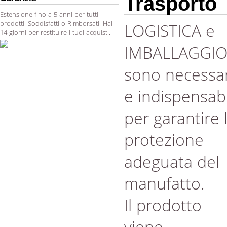
Trasporto
Estensione fino a 5 anni per tutti i
prodotti. Soddisfatti o Rimborsati! Hai
LOGISTICA e
14 giorni per restituire i tuoi acquisti.
IMBALLAGGI
sono necessar
e indispensabi
per garantire 
protezione
adeguata del
manufatto.
Il prodotto
viene